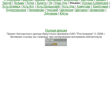
Тангуй
|
Тельма
|
Тулун
|
Тыреть
|
Ук
|
Улан-Удэ
|
Улькан
|
Усолье-Сибирское
|
Усть-Илимск
|
Усть-Кут
|
Усть-Ордынский
|
Усть-Уда
|
Хомутово
|
Хребтовая
|
Худоеланское
|
Черемхово
|
Чунский
|
Шелехов
|
Шиткино
|
Шумилово
|
Эдучанка
|
Юрты
Полная версия
Проект Контактного-центра Иркутского филиала ОАО "Ростелеком" © 2008 г.
Активная ссылка на страницу при копировании материала обязательна