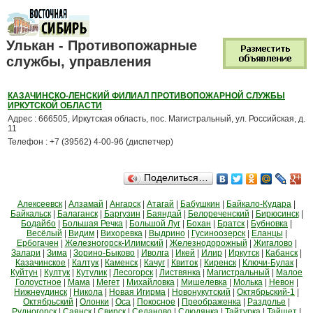
Улькан - Противопожарные
службы, управления
КАЗАЧИНСКО-ЛЕНСКИЙ ФИЛИАЛ ПРОТИВОПОЖАРНОЙ СЛУЖБЫ
ИРКУТСКОЙ ОБЛАСТИ
Адрес : 666505, Иркутская область, пос. Магистральный, ул. Российская, д.
11
Телефон : +7 (39562) 4-00-96 (диспетчер)
Поделиться…
Алексеевск
|
Алзамай
|
Ангарск
|
Атагай
|
Бабушкин
|
Байкало-Кудара
|
Байкальск
|
Балаганск
|
Баргузин
|
Баяндай
|
Белореченский
|
Бирюсинск
|
Бодайбо
|
Большая Речка
|
Большой Луг
|
Бохан
|
Братск
|
Бубновка
|
Весёлый
|
Видим
|
Вихоревка
|
Выдрино
|
Гусиноозерск
|
Еланцы
|
Ербогачен
|
Железногорск-Илимский
|
Железнодорожный
|
Жигалово
|
Залари
|
Зима
|
Зорино-Быково
|
Иволга
|
Икей
|
Илир
|
Иркутск
|
Кабанск
|
Казачинское
|
Калтук
|
Каменск
|
Качуг
|
Квиток
|
Киренск
|
Ключи-Булак
|
Куйтун
|
Култук
|
Кутулик
|
Лесогорск
|
Листвянка
|
Магистральный
|
Малое
Голоустное
|
Мама
|
Мегет
|
Михайловка
|
Мишелевка
|
Молька
|
Невон
|
Нижнеудинск
|
Никола
|
Новая Игирма
|
Новонукутский
|
Октябрьский-1
|
Октябрьский
|
Олонки
|
Оса
|
Покосное
|
Преображенка
|
Раздолье
|
Рудногорск
|
Саянск
|
Свирск
|
Седаново
|
Слюдянка
|
Тайтурка
|
Тайшет
|