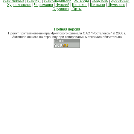
Усть-Илимск
|
Усть-Кут
|
Усть-Ордынский
|
Усть-Уда
|
Хомутово
|
Хребтовая
|
Худоеланское
|
Черемхово
|
Чунский
|
Шелехов
|
Шиткино
|
Шумилово
|
Эдучанка
|
Юрты
Полная версия
Проект Контактного-центра Иркутского филиала ОАО "Ростелеком" © 2008 г.
Активная ссылка на страницу при копировании материала обязательна