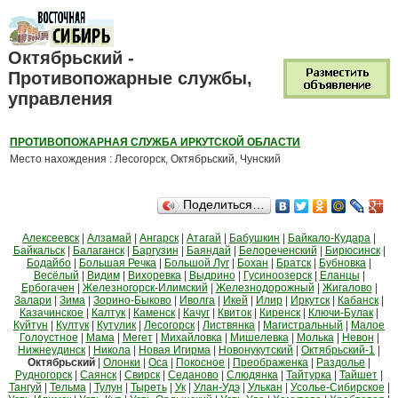
Октябрьский -
Противопожарные службы,
управления
ПРОТИВОПОЖАРНАЯ СЛУЖБА ИРКУТСКОЙ ОБЛАСТИ
Место нахождения : Лесогорск, Октябрьский, Чунский
Поделиться…
Алексеевск
|
Алзамай
|
Ангарск
|
Атагай
|
Бабушкин
|
Байкало-Кудара
|
Байкальск
|
Балаганск
|
Баргузин
|
Баяндай
|
Белореченский
|
Бирюсинск
|
Бодайбо
|
Большая Речка
|
Большой Луг
|
Бохан
|
Братск
|
Бубновка
|
Весёлый
|
Видим
|
Вихоревка
|
Выдрино
|
Гусиноозерск
|
Еланцы
|
Ербогачен
|
Железногорск-Илимский
|
Железнодорожный
|
Жигалово
|
Залари
|
Зима
|
Зорино-Быково
|
Иволга
|
Икей
|
Илир
|
Иркутск
|
Кабанск
|
Казачинское
|
Калтук
|
Каменск
|
Качуг
|
Квиток
|
Киренск
|
Ключи-Булак
|
Куйтун
|
Култук
|
Кутулик
|
Лесогорск
|
Листвянка
|
Магистральный
|
Малое
Голоустное
|
Мама
|
Мегет
|
Михайловка
|
Мишелевка
|
Молька
|
Невон
|
Нижнеудинск
|
Никола
|
Новая Игирма
|
Новонукутский
|
Октябрьский-1
|
Октябрьский
|
Олонки
|
Оса
|
Покосное
|
Преображенка
|
Раздолье
|
Рудногорск
|
Саянск
|
Свирск
|
Седаново
|
Слюдянка
|
Тайтурка
|
Тайшет
|
Тангуй
|
Тельма
|
Тулун
|
Тыреть
|
Ук
|
Улан-Удэ
|
Улькан
|
Усолье-Сибирское
|