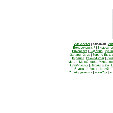
Алексеевск
|
Алзамай
|
Анг
Белореченский
|
Бирюсинс
Вихоревка
|
Выдрино
|
Гусин
Залари
|
Зима
|
Зорино-Быко
Киренск
|
Ключи-Булак
|
Куй
Мегет
|
Михайловка
|
Мишелев
Октябрьский
|
Олонки
|
Оса
|
П
Тайтурка
|
Тайшет
|
Тангуй
|
Т
Усть-Ордынский
|
Усть-Уда
|
Хо