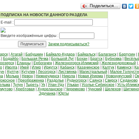
Поделиться…
ПОДПИСКА НА НОВОСТИ ДАННОГО РАЗДЕЛА
E-mail :
Введите изображённые цифры :
Зачем подписываться?
арск
|
Атагай
|
Бабушкин
|
Байкало-Кудара
|
Байкальск
|
Балаганск
|
Баргузин
|
к
|
Бодайбо
|
Большая Речка
|
Большой Луг
|
Бохан
|
Братск
|
Бубновка
|
Весёлы
оозерск
|
Еланцы
|
Ербогачен
|
Железногорск-Илимский
|
Железнодорожный
|
во
|
Иволга
|
Икей
|
Илир
|
Иркутск
|
Кабанск
|
Казачинское
|
Калтук
|
Каменск
|
Ка
тун
|
Култук
|
Кутулик
|
Лесогорск
|
Листвянка
|
Магистральный
|
Малое Голоуст
ка
|
Молька
|
Невон
|
Нижнеудинск
|
Никола
|
Новая Игирма
|
Новонукутский
|
Ок
окосное
|
Преображенка
|
Раздолье
|
Рудногорск
|
Саянск
|
Свирск
|
Седаново
ельма
|
Тулун
|
Тыреть
|
Ук
|
Улан-Удэ
|
Улькан
|
Усолье-Сибирское
|
Усть-Илимс
мутово
|
Хребтовая
|
Худоеланское
|
Черемхово
|
Чунский
|
Шелехов
|
Шиткино
Эдучанка
|
Юрты