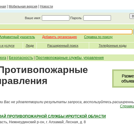
|
|
вная
Мобильная версия
Новости
Ваше имя:
Пароль:
Алфавитный указатель
Добавить организацию
Справка по поиску
 и услуги
Люди
Расширенный поиск
Телефонные коды
лога
|
Безопасность
|
Противопожарные службы, управления
 Противопожарные
правления
ли Вас не удовлетворили результаты запроса, воспользуйтесь расширенн
Справка
АМАЙ ПРОТИВОПОЖАРНОЙ СЛУЖБЫ ИРКУТСКОЙ ОБЛАСТИ
асть, Нижнеудинский р-он, г. Алзамай, Лесная, д. 8