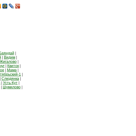
Баяндай
|
й
|
Видим
|
Жигалово
|
чуг
|
Квиток
|
ное
|
Мама
|
тябрьский-1
|
|
Слюдянка
|
к
|
Усть-Кут
|
|
Шумилово
|