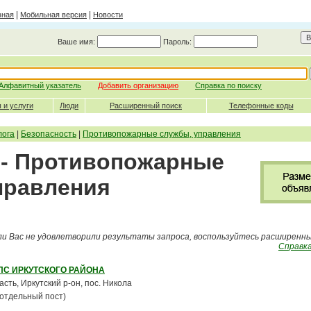
|
|
вная
Мобильная версия
Новости
Ваше имя:
Пароль:
Алфавитный указатель
Добавить организацию
Справка по поиску
 и услуги
Люди
Расширенный поиск
Телефонные коды
лога
|
Безопасность
|
Противопожарные службы, управления
 - Противопожарные
правления
ли Вас не удовлетворили результаты запроса, воспользуйтесь расширенн
Справка
ПС ИРКУТСКОГО РАЙОНА
асть, Иркутский р-он, пос. Никола
(отдельный пост)