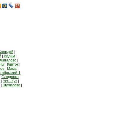
Баяндай
|
й
|
Видим
|
Жигалово
|
чуг
|
Квиток
|
ное
|
Мама
|
тябрьский-1
|
|
Слюдянка
|
к
|
Усть-Кут
|
|
Шумилово
|