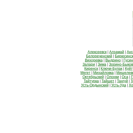
Алексеевск
|
Алзамай
|
Анг
Белореченский
|
Бирюсинс
Вихоревка
|
Выдрино
|
Гусин
Залари
|
Зима
|
Зорино-Быко
Киренск
|
Ключи-Булак
|
Куйт
Мегет
|
Михайловка
|
Мишелев
Октябрьский
|
Олонки
|
Оса
|
П
Тайтурка
|
Тайшет
|
Тангуй
|
Т
Усть-Ордынский
|
Усть-Уда
|
Хо