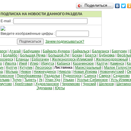
Поделиться…
ПОДПИСКА НА НОВОСТИ ДАННОГО РАЗДЕЛА
E-mail :
Введите изображённые цифры :
Зачем подписываться?
арск
|
Атагай
|
Бабушкин
|
Байкало-Кудара
|
Байкальск
|
Балаганск
|
Баргузин
|
к
|
Бодайбо
|
Большая Речка
|
Большой Луг
|
Бохан
|
Братск
|
Бубновка
|
Весёлы
оозерск
|
Еланцы
|
Ербогачен
|
Железногорск-Илимский
|
Железнодорожный
|
во
|
Иволга
|
Икей
|
Илир
|
Иркутск
|
Кабанск
|
Казачинское
|
Калтук
|
Каменск
|
Ка
ун
|
Култук
|
Кутулик
|
Лесогорск
|
Листвянка
|
Магистральный
|
Малое Голоуст
ка
|
Молька
|
Невон
|
Нижнеудинск
|
Никола
|
Новая Игирма
|
Новонукутский
|
Ок
окосное
|
Преображенка
|
Раздолье
|
Рудногорск
|
Саянск
|
Свирск
|
Седаново
ельма
|
Тулун
|
Тыреть
|
Ук
|
Улан-Удэ
|
Улькан
|
Усолье-Сибирское
|
Усть-Илимс
мутово
|
Хребтовая
|
Худоеланское
|
Черемхово
|
Чунский
|
Шелехов
|
Шиткино
Эдучанка
|
Юрты