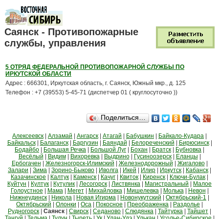
Саянск - Противопожарные
службы, управления
5 ОТРЯД ФЕДЕРАЛЬНОЙ ПРОТИВОПОЖАРНОЙ СЛУЖБЫ ПО
ИРКУТСКОЙ ОБЛАСТИ
Адрес : 666301, Иркутская область, г. Саянск, Южный мкр., д. 125
Телефон : +7 (39553) 5-45-71 (диспетчер 01 ( круглосуточно ))
Поделиться…
Алексеевск
|
Алзамай
|
Ангарск
|
Атагай
|
Бабушкин
|
Байкало-Кудара
|
Байкальск
|
Балаганск
|
Баргузин
|
Баяндай
|
Белореченский
|
Бирюсинск
|
Бодайбо
|
Большая Речка
|
Большой Луг
|
Бохан
|
Братск
|
Бубновка
|
Весёлый
|
Видим
|
Вихоревка
|
Выдрино
|
Гусиноозерск
|
Еланцы
|
Ербогачен
|
Железногорск-Илимский
|
Железнодорожный
|
Жигалово
|
Залари
|
Зима
|
Зорино-Быково
|
Иволга
|
Икей
|
Илир
|
Иркутск
|
Кабанск
|
Казачинское
|
Калтук
|
Каменск
|
Качуг
|
Квиток
|
Киренск
|
Ключи-Булак
|
Куйтун
|
Култук
|
Кутулик
|
Лесогорск
|
Листвянка
|
Магистральный
|
Малое
Голоустное
|
Мама
|
Мегет
|
Михайловка
|
Мишелевка
|
Молька
|
Невон
|
Нижнеудинск
|
Никола
|
Новая Игирма
|
Новонукутский
|
Октябрьский-1
|
Октябрьский
|
Олонки
|
Оса
|
Покосное
|
Преображенка
|
Раздолье
|
Рудногорск
|
Саянск
|
Свирск
|
Седаново
|
Слюдянка
|
Тайтурка
|
Тайшет
|
Тангуй
|
Тельма
|
Тулун
|
Тыреть
|
Ук
|
Улан-Удэ
|
Улькан
|
Усолье-Сибирское
|