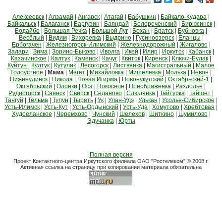
Алексеевск
|
Алзамай
|
Ангарск
|
Атагай
|
Бабушкин
|
Байкало-Кудара
|
Байкальск
|
Балаганск
|
Баргузин
|
Баяндай
|
Белореченский
|
Бирюсинск
|
Бодайбо
|
Большая Речка
|
Большой Луг
|
Бохан
|
Братск
|
Бубновка
|
Весёлый
|
Видим
|
Вихоревка
|
Выдрино
|
Гусиноозерск
|
Еланцы
|
Ербогачен
|
Железногорск-Илимский
|
Железнодорожный
|
Жигалово
|
Залари
|
Зима
|
Зорино-Быково
|
Иволга
|
Икей
|
Илир
|
Иркутск
|
Кабанск
|
Казачинское
|
Калтук
|
Каменск
|
Качуг
|
Квиток
|
Киренск
|
Ключи-Булак
|
Куйтун
|
Култук
|
Кутулик
|
Лесогорск
|
Листвянка
|
Магистральный
|
Малое
Голоустное
|
Мама
|
Мегет
|
Михайловка
|
Мишелевка
|
Молька
|
Невон
|
Нижнеудинск
|
Никола
|
Новая Игирма
|
Новонукутский
|
Октябрьский-1
|
Октябрьский
|
Олонки
|
Оса
|
Покосное
|
Преображенка
|
Раздолье
|
Рудногорск
|
Саянск
|
Свирск
|
Седаново
|
Слюдянка
|
Тайтурка
|
Тайшет
|
Тангуй
|
Тельма
|
Тулун
|
Тыреть
|
Ук
|
Улан-Удэ
|
Улькан
|
Усолье-Сибирское
|
Усть-Илимск
|
Усть-Кут
|
Усть-Ордынский
|
Усть-Уда
|
Хомутово
|
Хребтовая
|
Худоеланское
|
Черемхово
|
Чунский
|
Шелехов
|
Шиткино
|
Шумилово
|
Эдучанка
|
Юрты
Полная версия
Проект Контактного-центра Иркутского филиала ОАО "Ростелеком" © 2008 г.
Активная ссылка на страницу при копировании материала обязательна