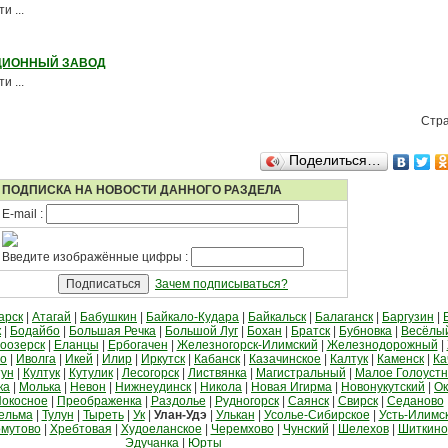
 ...
ЦИОННЫЙ ЗАВОД
 ...
Стр
Поделиться…
ПОДПИСКА НА НОВОСТИ ДАННОГО РАЗДЕЛА
E-mail :
Введите изображённые цифры :
Зачем подписываться?
арск
|
Атагай
|
Бабушкин
|
Байкало-Кудара
|
Байкальск
|
Балаганск
|
Баргузин
|
к
|
Бодайбо
|
Большая Речка
|
Большой Луг
|
Бохан
|
Братск
|
Бубновка
|
Весёлы
оозерск
|
Еланцы
|
Ербогачен
|
Железногорск-Илимский
|
Железнодорожный
|
во
|
Иволга
|
Икей
|
Илир
|
Иркутск
|
Кабанск
|
Казачинское
|
Калтук
|
Каменск
|
Ка
тун
|
Култук
|
Кутулик
|
Лесогорск
|
Листвянка
|
Магистральный
|
Малое Голоуст
ка
|
Молька
|
Невон
|
Нижнеудинск
|
Никола
|
Новая Игирма
|
Новонукутский
|
Ок
окосное
|
Преображенка
|
Раздолье
|
Рудногорск
|
Саянск
|
Свирск
|
Седаново
ельма
|
Тулун
|
Тыреть
|
Ук
|
Улан-Удэ
|
Улькан
|
Усолье-Сибирское
|
Усть-Илимс
мутово
|
Хребтовая
|
Худоеланское
|
Черемхово
|
Чунский
|
Шелехов
|
Шиткино
Эдучанка
|
Юрты