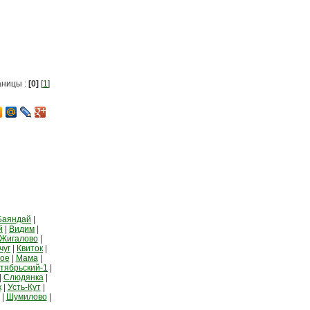
аницы :
[0]
[
1
]
Баяндай
|
й
|
Видим
|
Жигалово
|
чуг
|
Квиток
|
ное
|
Мама
|
тябрьский-1
|
|
Слюдянка
|
к
|
Усть-Кут
|
|
Шумилово
|