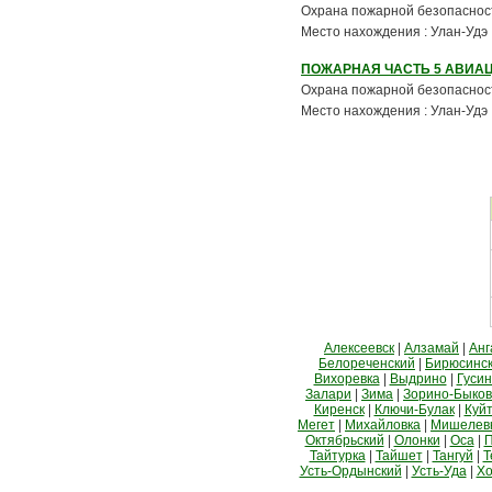
Охрана пожарной безопасности
Место нахождения : Улан-Удэ
ПОЖАРНАЯ ЧАСТЬ 5 АВИА
Охрана пожарной безопасности
Место нахождения : Улан-Удэ
Алексеевск
|
Алзамай
|
Анг
Белореченский
|
Бирюсинс
Вихоревка
|
Выдрино
|
Гусин
Залари
|
Зима
|
Зорино-Быко
Киренск
|
Ключи-Булак
|
Куй
Мегет
|
Михайловка
|
Мишелев
Октябрьский
|
Олонки
|
Оса
|
П
Тайтурка
|
Тайшет
|
Тангуй
|
Т
Усть-Ордынский
|
Усть-Уда
|
Хо