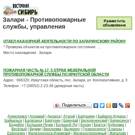
Залари - Противопожарные
службы, управления
ОТДЕЛ НАДЗОРНОЙ ДЕЯТЕЛЬНОСТИ ПО ЗАЛАРИНСКОМУ РАЙОНУ
* Проверка объектов на противопожарное состояние . ...
Место нахождения : Залари
ПОЖАРНАЯ ЧАСТЬ № 17, 5 ОТРЯД ФЕДЕРАЛЬНОЙ
ПРОТИВОПОЖАРНОЙ СЛУЖБЫ ПО ИРКУТСКОЙ ОБЛАСТИ
Адрес : 666320, Иркутская область, пос. Залари, ул. Кооперативная, д. 3
Телефон : +7 (39552) 2-23-36 (дежурная часть)
Поделиться…
Алексеевск
|
Алзамай
|
Ангарск
|
Атагай
|
Бабушкин
|
Байкало-Кудара
|
Байкальск
|
Балаганск
|
Баргузин
|
Баяндай
|
Белореченский
|
Бирюсинск
|
Бодайбо
|
Большая Речка
|
Большой Луг
|
Бохан
|
Братск
|
Бубновка
|
Весёлый
|
Видим
|
Вихоревка
|
Выдрино
|
Гусиноозерск
|
Еланцы
|
Ербогачен
|
Железногорск-Илимский
|
Железнодорожный
|
Жигалово
|