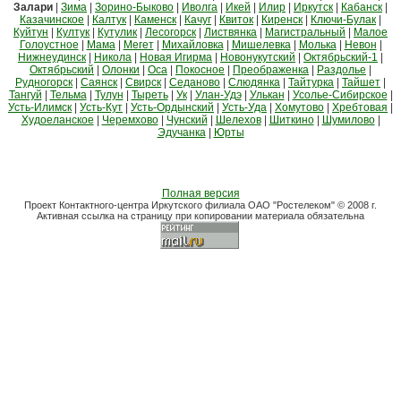
Залари
|
Зима
|
Зорино-Быково
|
Иволга
|
Икей
|
Илир
|
Иркутск
|
Кабанск
|
Казачинское
|
Калтук
|
Каменск
|
Качуг
|
Квиток
|
Киренск
|
Ключи-Булак
|
Куйтун
|
Култук
|
Кутулик
|
Лесогорск
|
Листвянка
|
Магистральный
|
Малое
Голоустное
|
Мама
|
Мегет
|
Михайловка
|
Мишелевка
|
Молька
|
Невон
|
Нижнеудинск
|
Никола
|
Новая Игирма
|
Новонукутский
|
Октябрьский-1
|
Октябрьский
|
Олонки
|
Оса
|
Покосное
|
Преображенка
|
Раздолье
|
Рудногорск
|
Саянск
|
Свирск
|
Седаново
|
Слюдянка
|
Тайтурка
|
Тайшет
|
Тангуй
|
Тельма
|
Тулун
|
Тыреть
|
Ук
|
Улан-Удэ
|
Улькан
|
Усолье-Сибирское
|
Усть-Илимск
|
Усть-Кут
|
Усть-Ордынский
|
Усть-Уда
|
Хомутово
|
Хребтовая
|
Худоеланское
|
Черемхово
|
Чунский
|
Шелехов
|
Шиткино
|
Шумилово
|
Эдучанка
|
Юрты
Полная версия
Проект Контактного-центра Иркутского филиала ОАО "Ростелеком" © 2008 г.
Активная ссылка на страницу при копировании материала обязательна