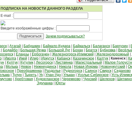
ПОДПИСКА НА НОВОСТИ ДАННОГО РАЗДЕЛА
E-mail :
Введите изображённые цифры :
Зачем подписываться?
арск
|
Атагай
|
Бабушкин
|
Байкало-Кудара
|
Байкальск
|
Балаганск
|
Баргузин
|
к
|
Бодайбо
|
Большая Речка
|
Большой Луг
|
Бохан
|
Братск
|
Бубновка
|
Весёлы
оозерск
|
Еланцы
|
Ербогачен
|
Железногорск-Илимский
|
Железнодорожный
|
о
|
Иволга
|
Икей
|
Илир
|
Иркутск
|
Кабанск
|
Казачинское
|
Калтук
|
Каменск
|
Ка
тун
|
Култук
|
Кутулик
|
Лесогорск
|
Листвянка
|
Магистральный
|
Малое Голоуст
ка
|
Молька
|
Невон
|
Нижнеудинск
|
Никола
|
Новая Игирма
|
Новонукутский
|
Ок
окосное
|
Преображенка
|
Раздолье
|
Рудногорск
|
Саянск
|
Свирск
|
Седаново
ельма
|
Тулун
|
Тыреть
|
Ук
|
Улан-Удэ
|
Улькан
|
Усолье-Сибирское
|
Усть-Илимс
мутово
|
Хребтовая
|
Худоеланское
|
Черемхово
|
Чунский
|
Шелехов
|
Шиткино
Эдучанка
|
Юрты