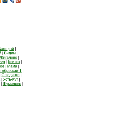
Баяндай
|
й
|
Видим
|
Жигалово
|
чуг
|
Квиток
|
ное
|
Мама
|
тябрьский-1
|
|
Слюдянка
|
к
|
Усть-Кут
|
|
Шумилово
|