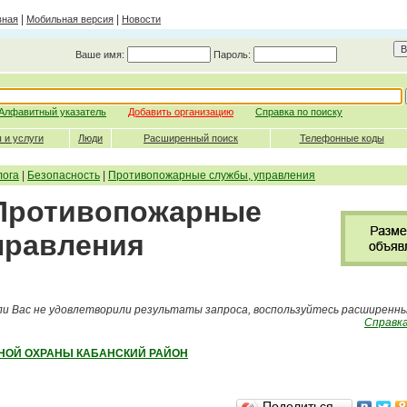
|
|
вная
Мобильная версия
Новости
Ваше имя:
Пароль:
Алфавитный указатель
Добавить организацию
Справка по поиску
 и услуги
Люди
Расширенный поиск
Телефонные коды
лога
|
Безопасность
|
Противопожарные службы, управления
 Противопожарные
правления
ли Вас не удовлетворили результаты запроса, воспользуйтесь расширенн
Справка
НОЙ ОХРАНЫ КАБАНСКИЙ РАЙОН
Поделиться…