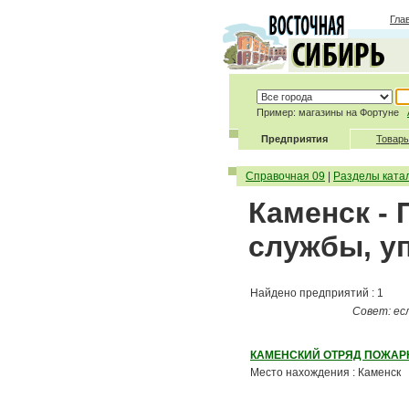
Гла
Пример: магазины на Фортуне
Предприятия
Товары
Справочная 09
|
Разделы ката
Каменск -
службы, у
Найдено предприятий : 1
Совет: ес
КАМЕНСКИЙ ОТРЯД ПОЖАР
Место нахождения : Каменск