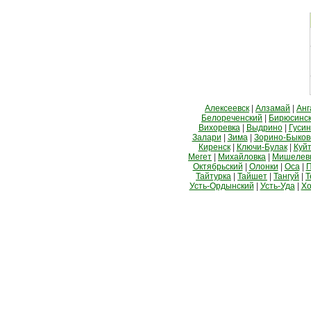
Алексеевск
|
Алзамай
|
Анг
Белореченский
|
Бирюсинс
Вихоревка
|
Выдрино
|
Гусин
Залари
|
Зима
|
Зорино-Быков
Киренск
|
Ключи-Булак
|
Куй
Мегет
|
Михайловка
|
Мишелев
Октябрьский
|
Олонки
|
Оса
|
П
Тайтурка
|
Тайшет
|
Тангуй
|
Т
Усть-Ордынский
|
Усть-Уда
|
Хо