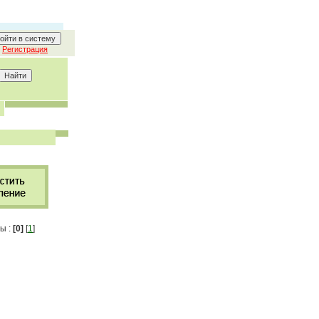
Регистрация
ы :
[0]
[
1
]