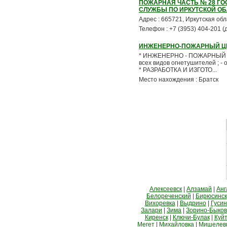
ПОЖАРНАЯ ЧАСТЬ № 28 Г
СЛУЖБЫ ПО ИРКУТСКОЙ О
Адрес : 665721, Иркутская обла
Телефон : +7 (3953) 404-201 (
ИНЖЕНЕРНО-ПОЖАРНЫЙ Ц
* ИНЖЕНЕРНО - ПОЖАРНЫЙ ЦЕ
всех видов огнетушителей ; -
* РАЗРАБОТКА И ИЗГОТО...
Место нахождения : Братск
Алексеевск
|
Алзамай
|
Анг
Белореченский
|
Бирюсинск
Вихоревка
|
Выдрино
|
Гусин
Залари
|
Зима
|
Зорино-Быко
Киренск
|
Ключи-Булак
|
Куй
Мегет
|
Михайловка
|
Мишелев