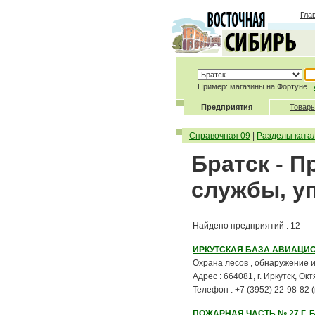
Гла
Пример: магазины на Фортуне
Предприятия
Товары
Справочная 09
|
Разделы ката
Братск - 
службы, у
Найдено предприятий : 12
ИРКУТСКАЯ БАЗА АВИАЦИ
Охрана лесов , обнаружение и 
Адрес : 664081, г. Иркутск, Ок
Телефон : +7 (3952) 22-98-82 
ПОЖАРНАЯ ЧАСТЬ № 27 Г.