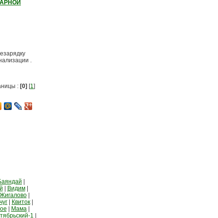
ЖАРНОЙ
езарядку
нализации .
аницы :
[0]
[
1
]
Баяндай
|
й
|
Видим
|
Жигалово
|
чуг
|
Квиток
|
ное
|
Мама
|
тябрьский-1
|