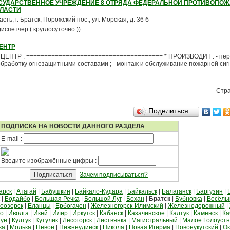
ОСУДАРСТВЕННОЕ УЧРЕЖДЕНИЕ 8 ОТРЯДА ФЕДЕРАЛЬНОЙ ПРОТИВОПО
БЛАСТИ
сть, г. Братск, Порожский пос., ул. Морская, д. 36 б
диспетчер ( круглосуточно ))
ЕНТР
НТР . ====================================== * ПРОИЗВОДИТ : - пер
 обработку огнезащитными составами ; - монтаж и обслуживание пожарной сиг
Стр
Поделиться…
ПОДПИСКА НА НОВОСТИ ДАННОГО РАЗДЕЛА
E-mail :
Введите изображённые цифры :
Зачем подписываться?
арск
|
Атагай
|
Бабушкин
|
Байкало-Кудара
|
Байкальск
|
Балаганск
|
Баргузин
|
|
Бодайбо
|
Большая Речка
|
Большой Луг
|
Бохан
|
Братск
|
Бубновка
|
Весёлы
оозерск
|
Еланцы
|
Ербогачен
|
Железногорск-Илимский
|
Железнодорожный
|
во
|
Иволга
|
Икей
|
Илир
|
Иркутск
|
Кабанск
|
Казачинское
|
Калтук
|
Каменск
|
Ка
тун
|
Култук
|
Кутулик
|
Лесогорск
|
Листвянка
|
Магистральный
|
Малое Голоуст
ка
|
Молька
|
Невон
|
Нижнеудинск
|
Никола
|
Новая Игирма
|
Новонукутский
|
Ок