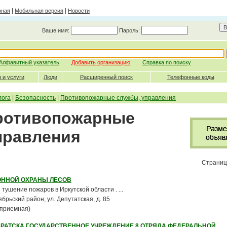
|
|
вная
Мобильная версия
Новости
Ваше имя:
Пароль:
Алфавитный указатель
Добавить организацию
Справка по поиску
 и услуги
Люди
Расширенный поиск
Телефонные коды
лога
|
Безопасность
|
Противопожарные службы, управления
Противопожарные
правления
Страниц
ОННОЙ ОХРАНЫ ЛЕСОВ
тушение пожаров в Иркутской области . ...
тябрьский район, ул. Депутатская, д. 85
(приемная)
 БРАТСКА ГОСУДАРСТВЕННОЕ УЧРЕЖДЕНИЕ 8 ОТРЯДА ФЕДЕРАЛЬНОЙ