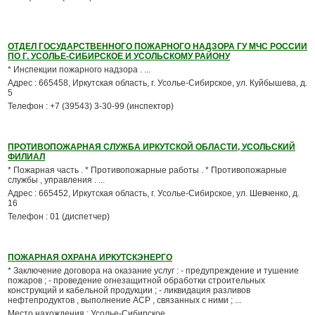
ОТДЕЛ ГОСУДАРСТВЕННОГО ПОЖАРНОГО НАДЗОРА ГУ МЧС РОССИИ
ПО Г. УСОЛЬЕ-СИБИРСКОЕ И УСОЛЬСКОМУ РАЙОНУ
* Инспекции пожарного надзора . ...
Адрес : 665458, Иркутская область, г. Усолье-Сибирское, ул. Куйбышева, д.
5
Телефон : +7 (39543) 3-30-99 (инспектор)
ПРОТИВОПОЖАРНАЯ СЛУЖБА ИРКУТСКОЙ ОБЛАСТИ, УСОЛЬСКИЙ
ФИЛИАЛ
* Пожарная часть . * Противопожарные работы . * Противопожарные
службы , управления . ...
Адрес : 665452, Иркутская область, г. Усолье-Сибирское, ул. Шевченко, д.
16
Телефон : 01 (диспетчер)
ПОЖАРНАЯ ОХРАНА ИРКУТСКЭНЕРГО
* Заключение договора на оказание услуг : - предупреждение и тушение
пожаров ; - проведение огнезащитной обработки строительных
конструкций и кабельной продукции ; - ликвидация разливов
нефтепродуктов , выполнение АСР , связанных с ними ; ...
Место нахождения : Усолье-Сибирское