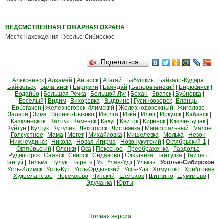
ВЕДОМСТВЕННАЯ ПОЖАРНАЯ ОХРАНА
Место нахождения : Усолье-Сибирское
Поделиться…
Алексеевск
|
Алзамай
|
Ангарск
|
Атагай
|
Бабушкин
|
Байкало-Кудара
|
Байкальск
|
Балаганск
|
Баргузин
|
Баяндай
|
Белореченский
|
Бирюсинск
|
Бодайбо
|
Большая Речка
|
Большой Луг
|
Бохан
|
Братск
|
Бубновка
|
Весёлый
|
Видим
|
Вихоревка
|
Выдрино
|
Гусиноозерск
|
Еланцы
|
Ербогачен
|
Железногорск-Илимский
|
Железнодорожный
|
Жигалово
|
Залари
|
Зима
|
Зорино-Быково
|
Иволга
|
Икей
|
Илир
|
Иркутск
|
Кабанск
|
Казачинское
|
Калтук
|
Каменск
|
Качуг
|
Квиток
|
Киренск
|
Ключи-Булак
|
Куйтун
|
Култук
|
Кутулик
|
Лесогорск
|
Листвянка
|
Магистральный
|
Малое
Голоустное
|
Мама
|
Мегет
|
Михайловка
|
Мишелевка
|
Молька
|
Невон
|
Нижнеудинск
|
Никола
|
Новая Игирма
|
Новонукутский
|
Октябрьский-1
|
Октябрьский
|
Олонки
|
Оса
|
Покосное
|
Преображенка
|
Раздолье
|
Рудногорск
|
Саянск
|
Свирск
|
Седаново
|
Слюдянка
|
Тайтурка
|
Тайшет
|
Тангуй
|
Тельма
|
Тулун
|
Тыреть
|
Ук
|
Улан-Удэ
|
Улькан
|
Усолье-Сибирское
|
Усть-Илимск
|
Усть-Кут
|
Усть-Ордынский
|
Усть-Уда
|
Хомутово
|
Хребтовая
|
Худоеланское
|
Черемхово
|
Чунский
|
Шелехов
|
Шиткино
|
Шумилово
|
Эдучанка
|
Юрты
Полная версия