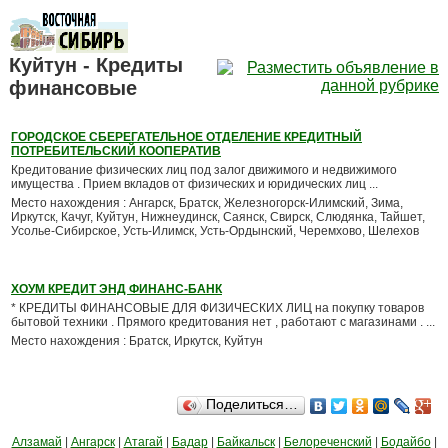
Куйтун - Кредиты
финансовые
ГОРОДСКОЕ СБЕРЕГАТЕЛЬНОЕ ОТДЕЛЕНИЕ КРЕДИТНЫЙ
ПОТРЕБИТЕЛЬСКИЙ КООПЕРАТИВ
Кредитование физических лиц под залог движимого и недвижимого
имущества . Прием вкладов от физических и юридических лиц ...
Место нахождения : Ангарск, Братск, Железногорск-Илимский, Зима,
Иркутск, Качуг, Куйтун, Нижнеудинск, Саянск, Свирск, Слюдянка, Тайшет,
Усолье-Сибирское, Усть-Илимск, Усть-Ордынский, Черемхово, Шелехов
ХОУМ КРЕДИТ ЭНД ФИНАНС-БАНК
* КРЕДИТЫ ФИНАНСОВЫЕ ДЛЯ ФИЗИЧЕСКИХ ЛИЦ на покупку товаров
бытовой техники . Прямого кредитования нет , работают с магазинами . ...
Место нахождения : Братск, Иркутск, Куйтун
Поделиться…
Алзамай
|
Ангарск
|
Атагай
|
Бадар
|
Байкальск
|
Белореченский
|
Бодайбо
|