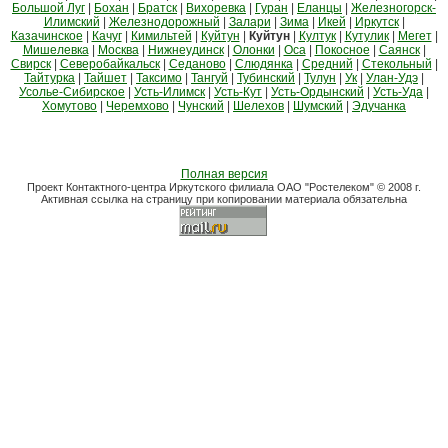
Большой Луг
|
Бохан
|
Братск
|
Вихоревка
|
Гуран
|
Еланцы
|
Железногорск-
Илимский
|
Железнодорожный
|
Залари
|
Зима
|
Икей
|
Иркутск
|
Казачинское
|
Качуг
|
Кимильтей
|
Куйтун
|
Куйтун
|
Култук
|
Кутулик
|
Мегет
|
Мишелевка
|
Москва
|
Нижнеудинск
|
Олонки
|
Оса
|
Покосное
|
Саянск
|
Свирск
|
Северобайкальск
|
Седаново
|
Слюдянка
|
Средний
|
Стекольный
|
Тайтурка
|
Тайшет
|
Таксимо
|
Тангуй
|
Тубинский
|
Тулун
|
Ук
|
Улан-Удэ
|
Усолье-Сибирское
|
Усть-Илимск
|
Усть-Кут
|
Усть-Ордынский
|
Усть-Уда
|
Хомутово
|
Черемхово
|
Чунский
|
Шелехов
|
Шумский
|
Эдучанка
Полная версия
Проект Контактного-центра Иркутского филиала ОАО "Ростелеком" © 2008 г.
Активная ссылка на страницу при копировании материала обязательна