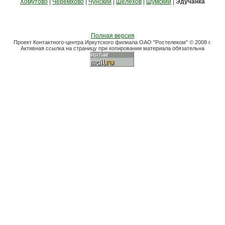
Хомутово
|
Черемхово
|
Чунский
|
Шелехов
|
Шумский
|
Эдучанка
Полная версия
Проект Контактного-центра Иркутского филиала ОАО "Ростелеком" © 2008 г.
Активная ссылка на страницу при копировании материала обязательна