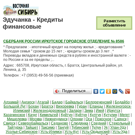
Эдучанка - Кредиты
финансовые
СБЕРБАНК РОССИИ ИРКУТСКОЕ ГОРОДСКОЕ ОТДЕЛЕНИЕ № 8586
* Предлагаем : - ипотечный кредит на покупку жилья ; - кредитование "
Молодая семья " сроком до 15 лет ; - кредиты сроком до 3 лет . *
Переводы вкладов и денежных средств в рублях и иностранной валюте : -
по России и за ее пределы ;...
Адрес : 665708, Иркутская область, г. Братск, Центральный район, ул.
Ленина, д. 35
Телефон : +7 (3953) 49-56-56 (приемная)
Поделиться…
Алзамай
|
Ангарск
|
Атагай
|
Бадар
|
Байкальск
|
Белореченский
|
Бодайбо
|
Большой Луг
|
Бохан
|
Братск
|
Вихоревка
|
Гуран
|
Еланцы
|
Железногорск-
Илимский
|
Железнодорожный
|
Залари
|
Зима
|
Икей
|
Иркутск
|
Казачинское
|
Качуг
|
Кимильтей
|
Куйтун
|
Куйтун
|
Култук
|
Кутулик
|
Мегет
|
Мишелевка
|
Москва
|
Нижнеудинск
|
Олонки
|
Оса
|
Покосное
|
Саянск
|
Свирск
|
Северобайкальск
|
Седаново
|
Слюдянка
|
Средний
|
Стекольный
|
Тайтурка
|
Тайшет
|
Таксимо
|
Тангуй
|
Тубинский
|
Тулун
|
Ук
|
Улан-Удэ
|
Усолье-Сибирское
|
Усть-Илимск
|
Усть-Кут
|
Усть-Ордынский
|
Усть-Уда
|