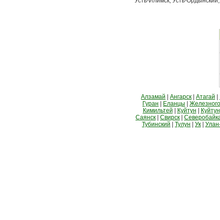
Усть-Илимск, Усть-Ордынский,
Алзамай
|
Ангарск
|
Атагай
|
Гуран
|
Еланцы
|
Железного
Кимильтей
|
Куйтун
|
Куйтун
Саянск
|
Свирск
|
Северобайк
Тубинский
|
Тулун
|
Ук
|
Улан