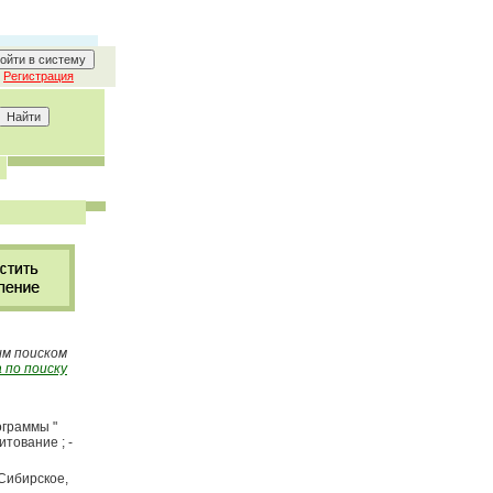
Регистрация
ым поиском
 по поиску
ограммы "
итование ; -
-Сибирское,