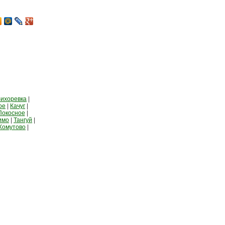
ихоревка
|
ое
|
Качуг
|
Покосное
|
имо
|
Тангуй
|
Хомутово
|