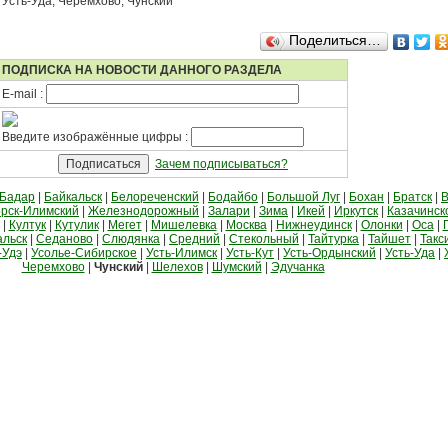
 Усть-Уда, Черемхово, Чунский
Поделиться…
ПОДПИСКА НА НОВОСТИ ДАННОГО РАЗДЕЛА
E-mail :
Введите изображённые цифры :
Зачем подписываться?
Бадар
|
Байкальск
|
Белореченский
|
Бодайбо
|
Большой Луг
|
Бохан
|
Братск
|
В
рск-Илимский
|
Железнодорожный
|
Залари
|
Зима
|
Икей
|
Иркутск
|
Казачинск
|
Култук
|
Кутулик
|
Мегет
|
Мишелевка
|
Москва
|
Нижнеудинск
|
Олонки
|
Оса
|
альск
|
Седаново
|
Слюдянка
|
Средний
|
Стекольный
|
Тайтурка
|
Тайшет
|
Такс
-Удэ
|
Усолье-Сибирское
|
Усть-Илимск
|
Усть-Кут
|
Усть-Ордынский
|
Усть-Уда
|
Черемхово
|
Чунский
|
Шелехов
|
Шумский
|
Эдучанка