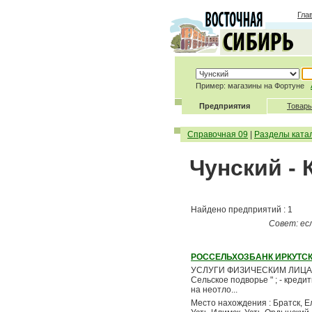
Гла
Пример: магазины на Фортуне
Предприятия
Товары
Справочная 09
|
Разделы ката
Чунский -
Найдено предприятий : 1
Совет: ес
РОССЕЛЬХОЗБАНК ИРКУТС
УСЛУГИ ФИЗИЧЕСКИМ ЛИЦАМ : *
Сельское подворье " ; - креди
на неотло...
Место нахождения : Братск, Ел