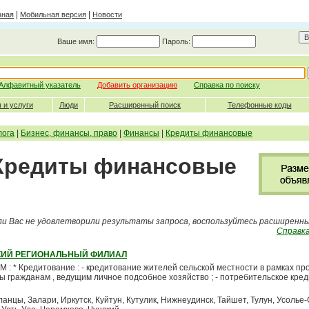
|
|
вная
Мобильная версия
Новости
Ваше имя:
Пароль:
Алфавитный указатель
Добавить организацию
Справка по поиску
 и услуги
Люди
Расширенный поиск
Телефонные коды
лога
|
Бизнес, финансы, право
|
Финансы
|
Кредиты финансовые
 Кредиты финансовые
ли Вас не удовлетворили результаты запроса, воспользуйтесь расширенн
Справка
КИЙ РЕГИОНАЛЬНЫЙ ФИЛИАЛ
 Кредитование : - кредитование жителей сельской местности в рамках пр
ты гражданам , ведущим личное подсобное хозяйство ; - потребительское кред
анцы, Залари, Иркутск, Куйтун, Кутулик, Нижнеудинск, Тайшет, Тулун, Усолье