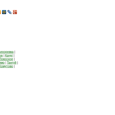
ихоревка
|
ое
|
Качуг
|
Покосное
|
имо
|
Тангуй
|
Хомутово
|