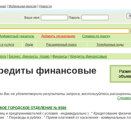
|
|
вная
Мобильная версия
Новости
Ваше имя:
Пароль:
Алфавитный указатель
Добавить организацию
Справка по поиску
 и услуги
Люди
Расширенный поиск
Телефонные коды
лога
|
Бизнес, финансы, право
|
Финансы
|
Кредиты финансовые
Кредиты финансовые
ли Вас не удовлетворили результаты запроса, воспользуйтесь расширенн
Справка
КОЕ ГОРОДСКОЕ ОТДЕЛЕНИЕ № 8586
иц и предпринимателей ( условия - индивидуально ) . * Кредитование физичес
ия . * Переводы в рублях . * Прием платежей от населения - коммунальные пл