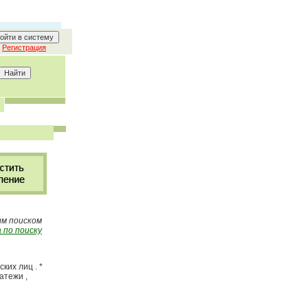
Регистрация
ым поиском
 по поиску
ких лиц . *
атежи ,