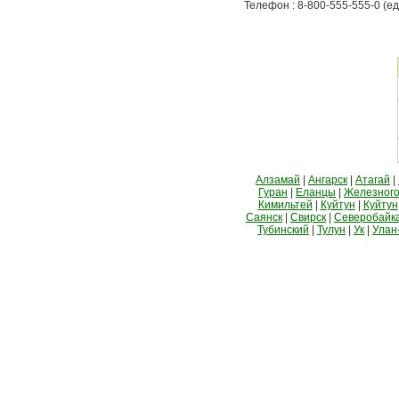
Телефон : 8-800-555-555-0 (е
Алзамай
|
Ангарск
|
Атагай
|
Гуран
|
Еланцы
|
Железного
Кимильтей
|
Куйтун
|
Куйтун
Саянск
|
Свирск
|
Северобайк
Тубинский
|
Тулун
|
Ук
|
Улан