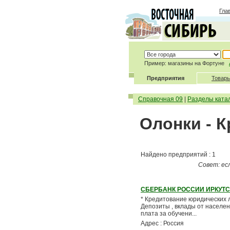
Гла
Пример: магазины на Фортуне
Предприятия
Товары
Справочная 09
|
Разделы ката
Олонки - 
Найдено предприятий : 1
Совет: ес
СБЕРБАНК РОССИИ ИРКУТС
* Кредитование юридических л
Депозиты , вклады от населен
плата за обучени...
Адрес : Россия