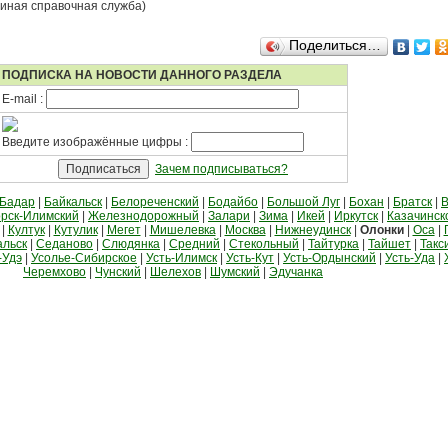
диная справочная служба)
Поделиться…
ПОДПИСКА НА НОВОСТИ ДАННОГО РАЗДЕЛА
E-mail :
Введите изображённые цифры :
Зачем подписываться?
Бадар
|
Байкальск
|
Белореченский
|
Бодайбо
|
Большой Луг
|
Бохан
|
Братск
|
В
рск-Илимский
|
Железнодорожный
|
Залари
|
Зима
|
Икей
|
Иркутск
|
Казачинск
|
Култук
|
Кутулик
|
Мегет
|
Мишелевка
|
Москва
|
Нижнеудинск
|
Олонки
|
Оса
|
альск
|
Седаново
|
Слюдянка
|
Средний
|
Стекольный
|
Тайтурка
|
Тайшет
|
Такс
-Удэ
|
Усолье-Сибирское
|
Усть-Илимск
|
Усть-Кут
|
Усть-Ордынский
|
Усть-Уда
|
Черемхово
|
Чунский
|
Шелехов
|
Шумский
|
Эдучанка