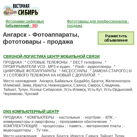
Фоторамки цифровые
Фототовары для профессионалов -
(
объявлений -
30
)
продажа
Ангарск - Фотоаппараты,
фототовары - продажа
СВЯЗНОЙ-ЛОГИСТИКА ЦЕНТР МОБИЛЬНОЙ СВЯЗИ
ПРОДАЖА : * СОТОВЫЕ ТЕЛЕФОНЫ . * DECT телефоны . *
ПРОИГРЫВАТЕЛИ VCD , MP3 и аудио . * Flash - аудиоплееры . *
ЦИФРОВЫЕ ФОТОАППАРАТЫ . * АКСЕССУАРЫ . * ЗАМЕНА СТАРОГО ( б/
У ) СОТОВОГО ТЕЛЕФОНА НА НОВЫЙ С ДОПЛАТОЙ . * ...
Место нахождения : Ангарск, Байкальск, Бодайбо, Братск, Железногорск-
Илимский, Зима, Иркутск, Нижнеудинск, Саянск, Свирск, Слюдянка,
Тайшет, Тулун, Усолье-Сибирское, Усть-Илимск, Усть-Кут, Усть-Ордынский,
Черемхово, Чунский
DNS КОМПЬЮТЕРНЫЙ ЦЕНТР
ПРОДАЖА . * КОМПЬЮТЕРЫ : - настольные ; - ноутбуки ; - КПК ; -
коммуникаторы и смартфоны ; - программное обеспечение . *
КОМПЛЕКТУЮЩИЕ : - процессоры ; - память ; - материнские платы ; -
видеоадаптеры ; - TV тюн...
Место нахождения : , Ангарск, Братск, Иркутск, Саянск, Тайшет, Тулун,