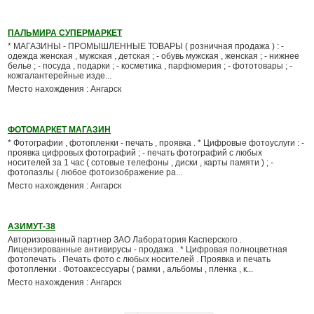
ПАЛЬМИРА СУПЕРМАРКЕТ
* МАГАЗИНЫ - ПРОМЫШЛЕННЫЕ ТОВАРЫ ( розничная продажа ) : -
одежда женская , мужская , детская ; - обувь мужская , женская ; - нижнее
белье ; - посуда , подарки ; - косметика , парфюмерия ; - фототовары ; -
кожгалантерейные изде...
Место нахождения : Ангарск
ФОТОМАРКЕТ МАГАЗИН
* Фотографии , фотопленки - печать , проявка . * Цифровые фотоуслуги : -
проявка цифровых фотографий ; - печать фотографий с любых
носителей за 1 час ( сотовые телефоны , диски , карты памяти ) ; -
фотопазлы ( любое фотоизображение ра...
Место нахождения : Ангарск
АЗИМУТ-38
Авторизованный партнер ЗАО Лаборатория Касперского .
Лицензированные антивирусы - продажа . * Цифровая полноцветная
фотопечать . Печать фото с любых носителей . Проявка и печать
фотопленки . Фотоаксессуары ( рамки , альбомы , пленка , к...
Место нахождения : Ангарск