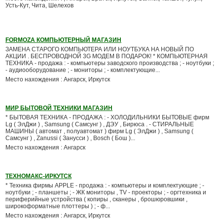
Усть-Кут, Чита, Шелехов
FORMOZA КОМПЬЮТЕРНЫЙ МАГАЗИН
ЗАМЕНА СТАРОГО КОМПЬЮТЕРА ИЛИ НОУТБУКА НА НОВЫЙ ПО
АКЦИИ . БЕСПРОВОДНОЙ 3G МОДЕМ В ПОДАРОК! * КОМПЬЮТЕРНАЯ
ТЕХНИКА - продажа : - компьютеры заводского производства ; - ноутбуки ;
- аудиооборудование ; - мониторы ; - комплектующие...
Место нахождения : Ангарск, Иркутск
МИР БЫТОВОЙ ТЕХНИКИ МАГАЗИН
* БЫТОВАЯ ТЕХНИКА - ПРОДАЖА : - ХОЛОДИЛЬНИКИ БЫТОВЫЕ фирм
Lg ( ЭлДжи ) , Samsung ( Самсунг ) , ДЭУ , Бирюса . - СТИРАЛЬНЫЕ
МАШИНЫ ( автомат , полуавтомат ) фирм Lg ( ЭлДжи ) , Samsung (
Самсунг ) , Zanussi ( Занусси ) , Bosch ( Бош )...
Место нахождения : Ангарск
ТЕХНОМАКС-ИРКУТСК
* Техника фирмы APPLE - продажа : - компьютеры и комплектующие ; -
ноутбуки ; - планшеты ; - ЖК мониторы , TV - проекторы ; - оргтехника и
периферийные устройства ( копиры , сканеры , брошюровшики ,
широкоформатные плоттеры ) ; - ф...
Место нахождения : Ангарск, Иркутск