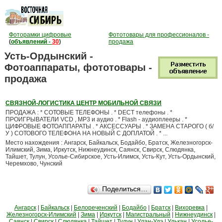
Фоторамки цифровые
Фототовары для профессионалов -
(
объявлений -
30
)
продажа
Усть-Ордынский -
Фотоаппараты, фототовары -
продажа
СВЯЗНОЙ-ЛОГИСТИКА ЦЕНТР МОБИЛЬНОЙ СВЯЗИ
ПРОДАЖА : * СОТОВЫЕ ТЕЛЕФОНЫ . * DECT телефоны . *
ПРОИГРЫВАТЕЛИ VCD , MP3 и аудио . * Flash - аудиоплееры . *
ЦИФРОВЫЕ ФОТОАППАРАТЫ . * АКСЕССУАРЫ . * ЗАМЕНА СТАРОГО ( б/
У ) СОТОВОГО ТЕЛЕФОНА НА НОВЫЙ С ДОПЛАТОЙ . * ...
Место нахождения : Ангарск, Байкальск, Бодайбо, Братск, Железногорск-
Илимский, Зима, Иркутск, Нижнеудинск, Саянск, Свирск, Слюдянка,
Тайшет, Тулун, Усолье-Сибирское, Усть-Илимск, Усть-Кут, Усть-Ордынский,
Черемхово, Чунский
Поделиться…
Ангарск
|
Байкальск
|
Белореченский
|
Бодайбо
|
Братск
|
Вихоревка
|
Железногорск-Илимский
|
Зима
|
Иркутск
|
Магистральный
|
Нижнеудинск
|
Саянск
|
Свирск
|
Слюдянка
|
Тайшет
|
Тулун
|
Улан-Удэ
|
Улькан
|
Усолье-