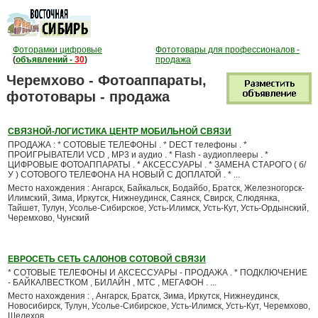
Фоторамки цифровые
Фототовары для профессионалов -
(
объявлений -
30
)
продажа
Черемхово - Фотоаппараты,
фототовары - продажа
СВЯЗНОЙ-ЛОГИСТИКА ЦЕНТР МОБИЛЬНОЙ СВЯЗИ
ПРОДАЖА : * СОТОВЫЕ ТЕЛЕФОНЫ . * DECT телефоны . *
ПРОИГРЫВАТЕЛИ VCD , MP3 и аудио . * Flash - аудиоплееры . *
ЦИФРОВЫЕ ФОТОАППАРАТЫ . * АКСЕССУАРЫ . * ЗАМЕНА СТАРОГО ( б/
У ) СОТОВОГО ТЕЛЕФОНА НА НОВЫЙ С ДОПЛАТОЙ . * ...
Место нахождения : Ангарск, Байкальск, Бодайбо, Братск, Железногорск-
Илимский, Зима, Иркутск, Нижнеудинск, Саянск, Свирск, Слюдянка,
Тайшет, Тулун, Усолье-Сибирское, Усть-Илимск, Усть-Кут, Усть-Ордынский,
Черемхово, Чунский
ЕВРОСЕТЬ СЕТЬ САЛОНОВ СОТОВОЙ СВЯЗИ
* СОТОВЫЕ ТЕЛЕФОНЫ И АКСЕССУАРЫ - ПРОДАЖА . * ПОДКЛЮЧЕНИЕ
- БАЙКАЛВЕСТКОМ , БИЛАЙН , МТС , МЕГАФОН . ...
Место нахождения : , Ангарск, Братск, Зима, Иркутск, Нижнеудинск,
Новосибирск, Тулун, Усолье-Сибирское, Усть-Илимск, Усть-Кут, Черемхово,
Шелехов