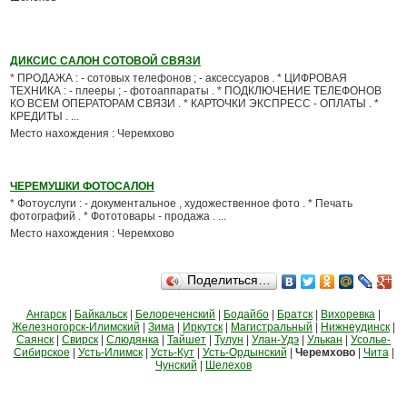
ДИКСИС САЛОН СОТОВОЙ СВЯЗИ
* ПРОДАЖА : - сотовых телефонов ; - аксессуаров . * ЦИФРОВАЯ
ТЕХНИКА : - плееры ; - фотоаппараты . * ПОДКЛЮЧЕНИЕ ТЕЛЕФОНОВ
КО ВСЕМ ОПЕРАТОРАМ СВЯЗИ . * КАРТОЧКИ ЭКСПРЕСС - ОПЛАТЫ . *
КРЕДИТЫ . ...
Место нахождения : Черемхово
ЧЕРЕМУШКИ ФОТОСАЛОН
* Фотоуслуги : - документальное , художественное фото . * Печать
фотографий . * Фототовары - продажа . ...
Место нахождения : Черемхово
Поделиться…
Ангарск
|
Байкальск
|
Белореченский
|
Бодайбо
|
Братск
|
Вихоревка
|
Железногорск-Илимский
|
Зима
|
Иркутск
|
Магистральный
|
Нижнеудинск
|
Саянск
|
Свирск
|
Слюдянка
|
Тайшет
|
Тулун
|
Улан-Удэ
|
Улькан
|
Усолье-
Сибирское
|
Усть-Илимск
|
Усть-Кут
|
Усть-Ордынский
|
Черемхово
|
Чита
|
Чунский
|
Шелехов