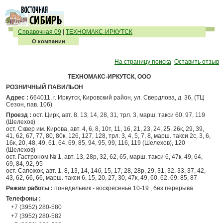
Справочная 09
|
ТЕХНОМАКС-ИРКУТСК
О компании
На страницу поиска
Оставить отзыв
ТЕХНОМАКС-ИРКУТСК, ООО
РОЗНИЧНЫЙ ПАВИЛЬОН
Адрес :
664011, г. Иркутск, Кировский район, ул. Свердлова, д. 36, (ТЦ
Сезон, пав. 106)
Проезд :
ост. Цирк, авт. 8, 13, 14, 28, 31, трл. 3, марш. такси 60, 97, 119
(Шелехов)
ост. Сквер им. Кирова, авт. 4, 6, 8, 10т, 11, 16, 21, 23, 24, 25, 26к, 29, 39,
41, 62, 67, 77, 80, 80к, 126, 127, 128, трл. 3, 4, 5, 7, 8, марш. такси 2с, 3, 6,
16к, 20, 48, 49, 61, 64, 69, 85, 94, 95, 99, 116, 119 (Шелехов), 120
(Шелехов)
ост. Гастроном № 1, авт. 13, 28р, 32, 62, 65, марш. такси 6, 47к, 49, 64,
69, 84, 92, 95
ост. Сапожок, авт. 1, 8, 13, 14, 14б, 15, 17, 28, 28р, 29, 31, 32, 33, 37, 42,
43, 62, 66, 66, марш. такси 6, 15, 20, 27, 30, 47к, 49, 60, 62, 69, 85, 87
Режим работы :
понедельник - воскресенье 10-19 , без перерыва
Телефоны :
+7 (3952) 280-580
+7 (3952) 280-582