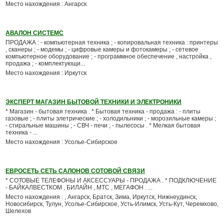
Место нахождения : Ангарск
АВАЛОН СИСТЕМС
ПРОДАЖА : - компьютерная техника ; - копировальная техника : принтеры
, сканеры ; - модемы ; - цифровые камеры и фотокамеры ; - сетевое
компьютерное оборудование ; - программное обеспечение , настройка ,
продажа ; - комплектующи...
Место нахождения : Иркутск
ЭКСПЕРТ МАГАЗИН БЫТОВОЙ ТЕХНИКИ И ЭЛЕКТРОНИКИ
* Магазин - бытовая техника . * Бытовая техника - продажа : - плиты
газовые ; - плиты элетрические ; - холодильники ; - морозильные камеры ;
- стиральные машины ; - СВЧ - печи ; - пылесосы . * Мелкая бытовая
техника - ...
Место нахождения : Усолье-Сибирское
ЕВРОСЕТЬ СЕТЬ САЛОНОВ СОТОВОЙ СВЯЗИ
* СОТОВЫЕ ТЕЛЕФОНЫ И АКСЕССУАРЫ - ПРОДАЖА . * ПОДКЛЮЧЕНИЕ
- БАЙКАЛВЕСТКОМ , БИЛАЙН , МТС , МЕГАФОН . ...
Место нахождения : , Ангарск, Братск, Зима, Иркутск, Нижнеудинск,
Новосибирск, Тулун, Усолье-Сибирское, Усть-Илимск, Усть-Кут, Черемхово,
Шелехов