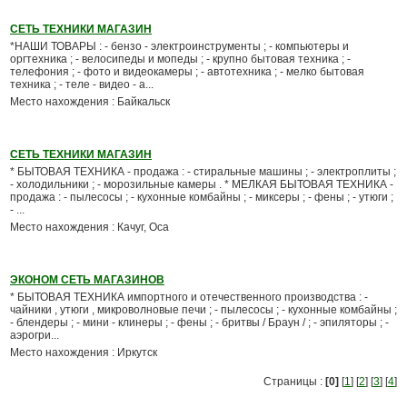
СЕТЬ ТЕХНИКИ МАГАЗИН
*НАШИ ТОВАРЫ : - бензо - электроинструменты ; - компьютеры и
оргтехника ; - велосипеды и мопеды ; - крупно бытовая техника ; -
телефония ; - фото и видеокамеры ; - автотехника ; - мелко бытовая
техника ; - теле - видео - а...
Место нахождения : Байкальск
СЕТЬ ТЕХНИКИ МАГАЗИН
* БЫТОВАЯ ТЕХНИКА - продажа : - стиральные машины ; - электроплиты ;
- холодильники ; - морозильные камеры . * МЕЛКАЯ БЫТОВАЯ ТЕХНИКА -
продажа : - пылесосы ; - кухонные комбайны ; - миксеры ; - фены ; - утюги ;
- ...
Место нахождения : Качуг, Оса
ЭКОНОМ СЕТЬ МАГАЗИНОВ
* БЫТОВАЯ ТЕХНИКА импортного и отечественного производства : -
чайники , утюги , микроволновые печи ; - пылесосы ; - кухонные комбайны ;
- блендеры ; - мини - клинеры ; - фены ; - бритвы / Браун / ; - эпиляторы ; -
аэрогри...
Место нахождения : Иркутск
Страницы :
[0]
[
1
] [
2
] [
3
] [
4
]