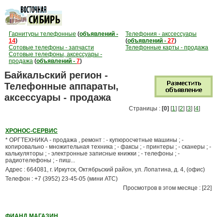
Гарнитуры телефонные
(
объявлений -
Телефония - акссессуары
14
)
(
объявлений -
27
)
Сотовые телефоны - запчасти
Телефонные карты - продажа
Сотовые телефоны, аксессуары -
продажа
(
объявлений -
7
)
Байкальский регион -
Телефонные аппараты,
аксессуары - продажа
Страницы :
[0]
[
1
] [
2
] [
3
] [
4
]
ХРОНОС-СЕРВИС
* ОРГТЕХНИКА - продажа , ремонт : - купюросчетные машины ; -
копировально - множительная техника ; - факсы ; - принтеры ; - сканеры ; -
калькуляторы ; - электронные записные книжки ; - телефоны ; -
радиотелефоны ; - пиш...
Адрес : 664081, г. Иркутск, Октябрьский район, ул. Лопатина, д. 4, (офис)
Телефон : +7 (3952) 23-45-05 (мини АТС)
Просмотров в этом месяце : [22]
ФИАНД МАГАЗИН