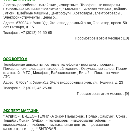
Люстры российские , китайские , импортные . Телефонные аппараты .
Стиральные машинки " Малютка " , " Малыш " . Бытовая техника , чайники
, утюги . Швейные машины , центрофуги . Хозтовары , электротовары .
Электроинструменты . Цены о...
Адрес : 670034, г. Улан-Удэ, Железнодорожный р-он, Элеватор, просп. 50
лет Октября, д. 15
Телефон : +7 (3012) 46-50-65
Просмотров в этом месяце : [10]
ООО КОРТО А
Телефонные аппараты , сотовые телефоны - поставка , продажа .
Пожарная сигнализация , видеонаблюдение . Озвучивание залов . Прием
платежей - МТС , Мегафон , Байкалвестком , Билайн . Поставка мини -
АТС ...
Адрес : 670034, г. Улан-Удэ, Железнодорожный р-он, ул. Пушкина, д. 23
Телефон : +7 (3012) 46-25-86
Просмотров в этом месяце : [9]
ЭКСПЕРТ МАГАЗИН
* АУДИО - , ВИДЕО - ТЕХНИКА фирм Панасоник , Полар , Самсунг , Сони ,
Тошиба , Фунай , ЭлДжи : - телевизоры ; - видеомагнитофоны ; -
видеокамеры ; - плейеры ; - музыкальные центры ; - домашние
кинотеатры и т . д . * БЫТОВАЯ...