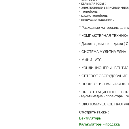
- калькуляторы ;
- электронные записные книжк
- телефоны ;
- радиотелефоны ;
- пишущие машинки .
* Расходные материалы для к
* КОМПЬЮТЕРНАЯ ТЕХНИКА , к
* Дискеты , компакт - диски ( C
* СИСТЕМА МУЛЬТИМЕДИА .
* МИНИ - АТС .
* КОНДИЦИОНЕРЫ , ВЕНТИЛ
* СЕТЕВОЕ ОБОРУДОВАНИЕ 
* ПРОФЕССИОНАЛЬНАЯ ФОТОТ
* ПРЕЗЕНТАЦИОННОЕ ОБОР
- мультимедиа - проекторы , э
* ЭКОНОМИЧЕСКОЕ ПРОГРАМ
Смотрите также :
Вентиляторы
Калькуляторы - продажа