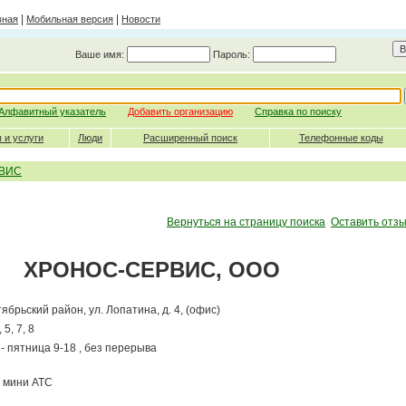
|
|
вная
Мобильная версия
Новости
Ваше имя:
Пароль:
Алфавитный указатель
Добавить организацию
Справка по поиску
 и услуги
Люди
Расширенный поиск
Телефонные коды
ВИС
Вернуться на страницу поиска
Оставить отзы
ХРОНОС-СЕРВИС, ООО
ктябрьский район,
ул. Лопатина, д. 4, (офис)
 5, 7, 8
- пятница 9-18 , без перерыва
мини АТС