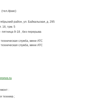
(тел./факс)
ктябрьский район,
ул. Байкальская, д. 295
. 16, трм. 5
- пятница 9-18 , без перерыва
техническая служба, мини АТС
техническая служба, мини АТС
hronos.ru
монт :
я техника ;