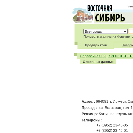
Гла
Пример: магазины на Фортуне
Предприятия
Товары
Справочная 09
|
ХРОНОС-СЕР
Основные данные
Адрес :
664081
,
г. Иркутск
, О
Проезд :
ост. Волжская, трл. 1,
Режим работы :
понедельник 
Телефоны :
+7 (3952) 23-45-05
+7 (3952) 23-45-01