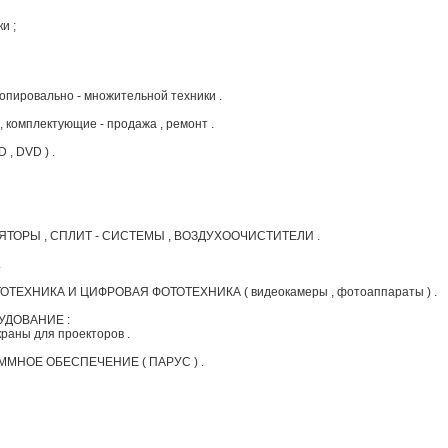
и ;
опировально - множительной техники .
омплектующие - продажа , ремонт .
D , DVD ) .
ЯТОРЫ , СПЛИТ - СИСТЕМЫ , ВОЗДУХООЧИСТИТЕЛИ .
.
ЕХНИКА И ЦИФРОВАЯ ФОТОТЕХНИКА ( видеокамеры , фотоаппараты ) .
УДОВАНИЕ :
краны для проекторов .
МНОЕ ОБЕСПЕЧЕНИЕ ( ПАРУС ) .