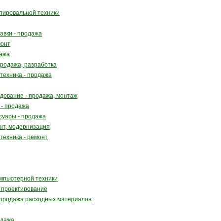
пировальной техники
авки - продажа
монт
дажа
родажа, разработка
техника - продажа
дование - продажа, монтаж
 - продажа
суары - продажа
нт, модернизация
техника - ремонт
мпьютерной техники
 проектирование
 продажа расходных материалов
одажа