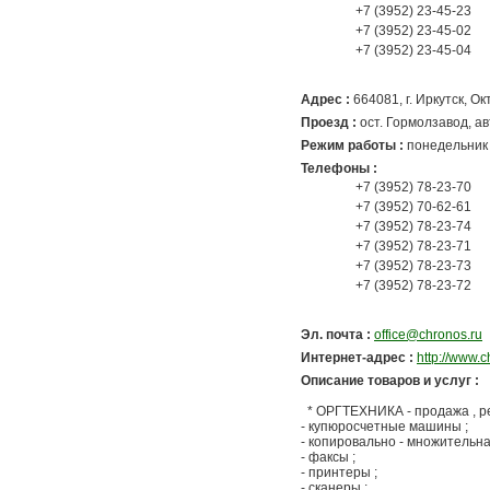
+7 (3952) 23-45-23
+7 (3952) 23-45-02
+7 (3952) 23-45-04
Адрес :
664081
,
г. Иркутск
, О
Проезд :
ост. Гормолзавод, авт
Режим работы :
понедельник 
Телефоны :
+7 (3952) 78-23-70
+7 (3952) 70-62-61
+7 (3952) 78-23-74
+7 (3952) 78-23-71
+7 (3952) 78-23-73
+7 (3952) 78-23-72
Эл. почта :
office@chronos.ru
Интернет-адрес :
http://www.c
Описание товаров и услуг :
* ОРГТЕХНИКА - продажа , ре
- купюросчетные машины ;
- копировально - множительна
- факсы ;
- принтеры ;
- сканеры ;