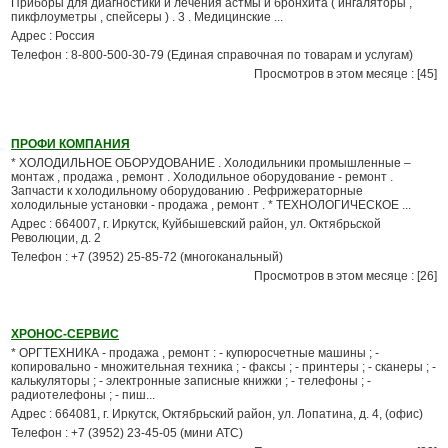
Приборы для диагностики и лечения астмы и бронхита ( ингаляторы ,
пикфлоуметры , спейсеры ) . 3 . Медицинские ...
Адрес : Россия
Телефон : 8-800-500-30-79 (Единая справочная по товарам и услугам)
Просмотров в этом месяце : [45]
ПРОФИ КОМПАНИЯ
* ХОЛОДИЛЬНОЕ ОБОРУДОВАНИЕ . Холодильники промышленные –
монтаж , продажа , ремонт . Холодильное оборудование - ремонт .
Запчасти к холодильному оборудованию . Рефрижераторные
холодильные установки - продажа , ремонт . * ТЕХНОЛОГИЧЕСКОЕ ...
Адрес : 664007, г. Иркутск, Куйбышевский район, ул. Октябрьской
Революции, д. 2
Телефон : +7 (3952) 25-85-72 (многоканальный)
Просмотров в этом месяце : [26]
ХРОНОС-СЕРВИС
* ОРГТЕХНИКА - продажа , ремонт : - купюросчетные машины ; -
копировально - множительная техника ; - факсы ; - принтеры ; - сканеры ; -
калькуляторы ; - электронные записные книжки ; - телефоны ; -
радиотелефоны ; - пиш...
Адрес : 664081, г. Иркутск, Октябрьский район, ул. Лопатина, д. 4, (офис)
Телефон : +7 (3952) 23-45-05 (мини АТС)