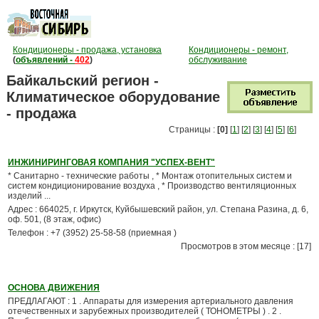
Кондиционеры - продажа, установка
Кондиционеры - ремонт,
(
объявлений -
402
)
обслуживание
Байкальский регион -
Климатическое оборудование
- продажа
Страницы :
[0]
[
1
] [
2
] [
3
] [
4
] [
5
] [
6
]
ИНЖИНИРИНГОВАЯ КОМПАНИЯ "УСПЕХ-ВЕНТ"
* Санитарно - технические работы , * Монтаж отопительных систем и
систем кондиционирование воздуха , * Производство вентиляционных
изделий ...
Адрес : 664025, г. Иркутск, Куйбышевский район, ул. Степана Разина, д. 6,
оф. 501, (8 этаж, офис)
Телефон : +7 (3952) 25-58-58 (приемная )
Просмотров в этом месяце : [17]
ОСНОВА ДВИЖЕНИЯ
ПРЕДЛАГАЮТ : 1 . Аппараты для измерения артериального давления
отечественных и зарубежных производителей ( ТОНОМЕТРЫ ) . 2 .