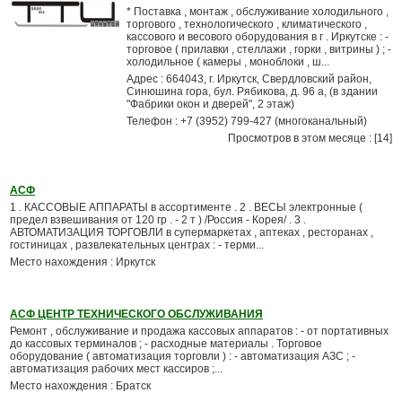
* Поставка , монтаж , обслуживание холодильного ,
торгового , технологического , климатического ,
кассового и весового оборудования в г . Иркутске : -
торговое ( прилавки , стеллажи , горки , витрины ) ; -
холодильное ( камеры , моноблоки , ш...
Адрес : 664043, г. Иркутск, Свердловский район,
Синюшина гора, бул. Рябикова, д. 96 а, (в здании
"Фабрики окон и дверей", 2 этаж)
Телефон : +7 (3952) 799-427 (многоканальный)
Просмотров в этом месяце : [14]
АСФ
1 . КАССОВЫЕ АППАРАТЫ в ассортименте . 2 . ВЕСЫ электронные (
предел взвешивания от 120 гр . - 2 т ) /Россия - Корея/ . 3 .
АВТОМАТИЗАЦИЯ ТОРГОВЛИ в супермаркетах , аптеках , ресторанах ,
гостиницах , развлекательных центрах : - терми...
Место нахождения : Иркутск
АСФ ЦЕНТР ТЕХНИЧЕСКОГО ОБСЛУЖИВАНИЯ
Ремонт , обслуживание и продажа кассовых аппаратов : - от портативных
до кассовых терминалов ; - расходные материалы . Торговое
оборудование ( автоматизация торговли ) : - автоматизация АЗС ; -
автоматизация рабочих мест кассиров ;...
Место нахождения : Братск