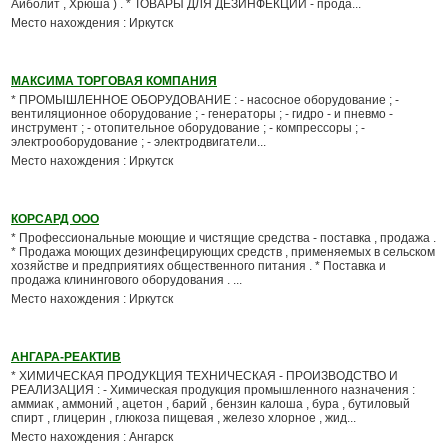
Айболит , Хрюша ) . * ТОВАРЫ ДЛЯ ДЕЗИНФЕКЦИИ - прода...
Место нахождения : Иркутск
МАКСИМА ТОРГОВАЯ КОМПАНИЯ
* ПРОМЫШЛЕННОЕ ОБОРУДОВАНИЕ : - насосное оборудование ; -
вентиляционное оборудование ; - генераторы ; - гидро - и пневмо -
инструмент ; - отопительное оборудование ; - компрессоры ; -
электрооборудование ; - электродвигатели...
Место нахождения : Иркутск
КОРСАРД ООО
* Профессиональные моющие и чистящие средства - поставка , продажа .
* Продажа моющих дезинфецирующих средств , применяемых в сельском
хозяйстве и предприятиях общественного питания . * Поставка и
продажа клинингового оборудования . ...
Место нахождения : Иркутск
АНГАРА-РЕАКТИВ
* ХИМИЧЕСКАЯ ПРОДУКЦИЯ ТЕХНИЧЕСКАЯ - ПРОИЗВОДСТВО И
РЕАЛИЗАЦИЯ : - Химическая продукция промышленного назначения :
аммиак , аммоний , ацетон , барий , бензин калоша , бура , бутиловый
спирт , глицерин , глюкоза пищевая , железо хлорное , жид...
Место нахождения : Ангарск