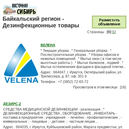
Байкальский регион -
Дезинфекционные товары
Страницы :
[0]
[
1
]
ВЕЛЕНА
* Текущая уборка . * Генеральная уборка . *
Послестроительная уборка . * Уборка офисов и
нежилых помещений . * Мытье окон ( в том числе
высотные работы ) . * Мытье балконов , лоджий . *
Мытье остекленения фасадов и фасадной плитки...
Адрес : 664047, г. Иркутск, Октябрьский район, ул.
Трилиссера, д. 87, оф. 301 б
Телефон : +7 (3952) 72-65-72
Просмотров в этом месяце : [16]
ДЕЗИРС-2
СРЕДСТВА МЕДИЦИНСКОЙ ДЕЗИНФЕКЦИИ - реализация . *
ДЕЗИНФЕКЦИОННЫЕ СРЕДСТВА , ОБОРУДОВАНИЕ , ИНВЕНТАРЬ -
поставка в предприятия , учреждения : - лечебно - профилактические ; -
коммунальные ; - пищевые ; - детские ; - частным лицам ...
Адрес : 664035, г. Иркутск, Куйбышевский район, Марата предместье, ул.