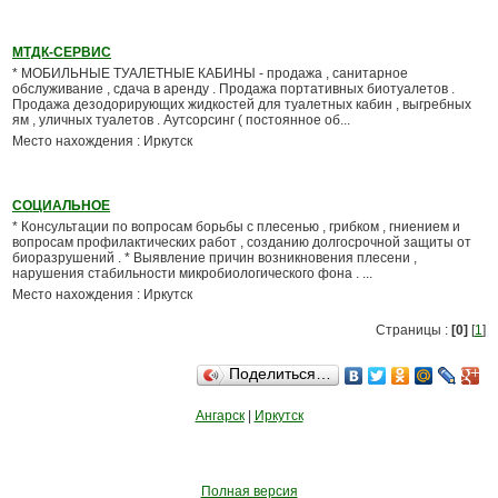
МТДК-СЕРВИС
* МОБИЛЬНЫЕ ТУАЛЕТНЫЕ КАБИНЫ - продажа , санитарное
обслуживание , сдача в аренду . Продажа портативных биотуалетов .
Продажа дезодорирующих жидкостей для туалетных кабин , выгребных
ям , уличных туалетов . Аутсорсинг ( постоянное об...
Место нахождения : Иркутск
СОЦИАЛЬНОЕ
* Консультации по вопросам борьбы с плесенью , грибком , гниением и
вопросам профилактических работ , созданию долгосрочной защиты от
биоразрушений . * Выявление причин возникновения плесени ,
нарушения стабильности микробиологического фона . ...
Место нахождения : Иркутск
Страницы :
[0]
[
1
]
Поделиться…
Ангарск
|
Иркутск
Полная версия