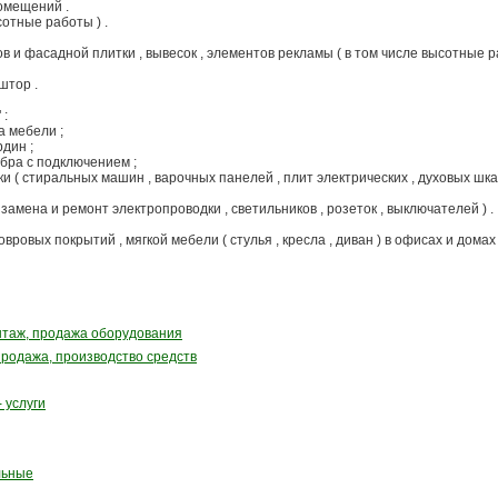
омещений .
сотные работы ) .
 и фасадной плитки , вывесок , элементов рекламы ( в том числе высотные ра
штор .
 :
а мебели ;
рдин ;
, бра с подключением ;
и ( стиральных машин , варочных панелей , плит электрических , духовых шкаф
замена и ремонт электропроводки , светильников , розеток , выключателей ) .
ковровых покрытий , мягкой мебели ( стулья , кресла , диван ) в офисах и домах
нтаж, продажа оборудования
продажа, производство средств
 услуги
льные