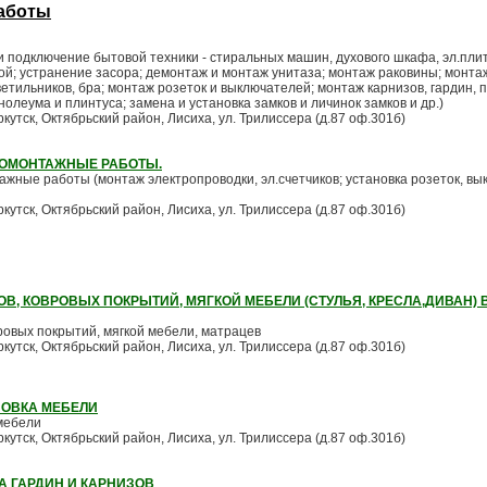
аботы
 и подключение бытовой техники - стиральных машин, духового шкафа, эл.пли
ой; устранение засора; демонтаж и монтаж унитаза; монтаж раковины; монта
етильников, бра; монтаж розеток и выключателей; монтаж карнизов, гардин, п
олеума и плинтуса; замена и установка замков и личинок замков и др.)
Иркутск, Октябрьский район, Лисиха, ул. Трилиссера (д.87 оф.301б)
ТРОМОНТАЖНЫЕ РАБОТЫ.
тажные работы (монтаж электропроводки, эл.счетчиков; установка розеток, вы
Иркутск, Октябрьский район, Лисиха, ул. Трилиссера (д.87 оф.301б)
В, КОВРОВЫХ ПОКРЫТИЙ, МЯГКОЙ МЕБЕЛИ (СТУЛЬЯ, КРЕСЛА,ДИВАН) 
вровых покрытий, мягкой мебели, матрацев
Иркутск, Октябрьский район, Лисиха, ул. Трилиссера (д.87 оф.301б)
НОВКА МЕБЕЛИ
 мебели
Иркутск, Октябрьский район, Лисиха, ул. Трилиссера (д.87 оф.301б)
А ГАРДИН И КАРНИЗОВ