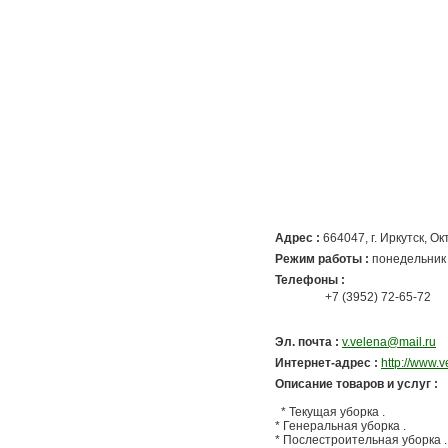
Адрес :
664047
,
г. Иркутск
, О
Режим работы :
понедельник 
Телефоны :
+7 (3952) 72-65-72
Эл. почта :
v.velena@mail.ru
Интернет-адрес :
http://www.v
Описание товаров и услуг :
* Текущая уборка .
* Генеральная уборка .
* Послестроительная уборка .