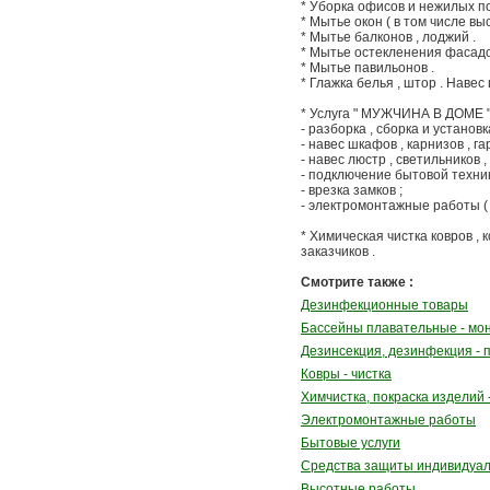
* Уборка офисов и нежилых п
* Мытье окон ( в том числе вы
* Мытье балконов , лоджий .
* Мытье остекленения фасадов
* Мытье павильонов .
* Глажка белья , штор . Навес 
* Услуга " МУЖЧИНА В ДОМЕ "
- разборка , сборка и установк
- навес шкафов , карнизов , га
- навес люстр , светильников 
- подключение бытовой техник
- врезка замков ;
- электромонтажные работы ( 
* Химическая чистка ковров , 
заказчиков .
Смотрите также :
Дезинфекционные товары
Бассейны плавательные - мо
Дезинсекция, дезинфекция - 
Ковры - чистка
Химчистка, покраска изделий -
Электромонтажные работы
Бытовые услуги
Средства защиты индивидуа
Высотные работы