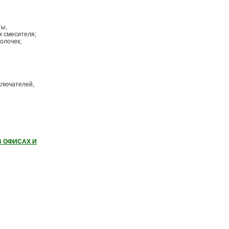
ты,
ж смесителя;
олочек;
ключателей,
В ОФИСАХ И