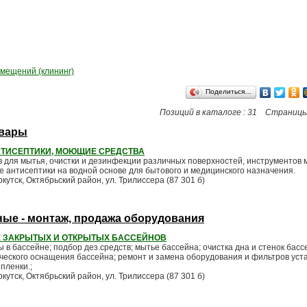
мещений (клининг)
Поделиться…
Позиций в каталоге : 31 Страницы
овары
НТИСЕПТИКИ, МОЮЩИЕ СРЕДСТВА
 для мытья, очистки и дезинфекции различных поверхностей, инструментов 
е антисептики на водной основе для бытового и медицинского назначения.
Иркутск, Октябрьский район, ул. Трилиссера (87 301 б)
ые - монтаж, продажа оборудования
Е ЗАКРЫТЫХ И ОТКРЫТЫХ БАССЕЙНОВ
в бассейне; подбор дез.средств; мытье бассейна; очистка дна и стенок бас
ческого оснащения бассейна; ремонт и замена оборудования и фильтров уста
пленки.;
Иркутск, Октябрьский район, ул. Трилиссера (87 301 б)