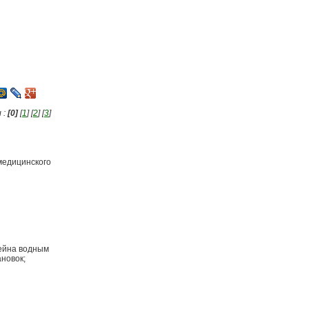
 :
[0]
[
1
] [
2
] [
3
]
медицинского
сейна водным
новок;