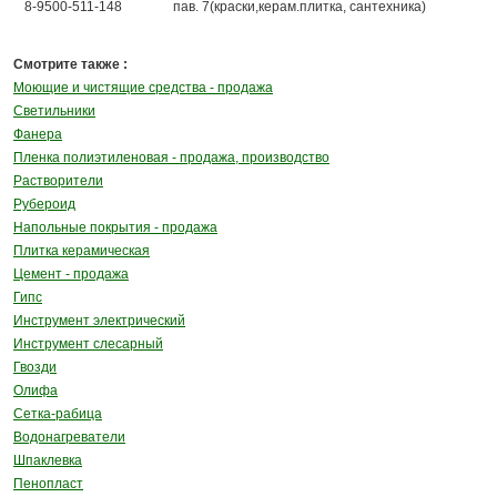
8-9500-511-148
пав. 7(краски,керам.плитка, сантехника)
Смотрите также :
Моющие и чистящие средства - продажа
Светильники
Фанера
Пленка полиэтиленовая - продажа, производство
Растворители
Рубероид
Напольные покрытия - продажа
Плитка керамическая
Цемент - продажа
Гипс
Инструмент электрический
Инструмент слесарный
Гвозди
Олифа
Сетка-рабица
Водонагреватели
Шпаклевка
Пенопласт