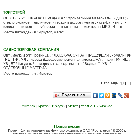
ТОРГСТРОЙ
ОПТОВО - РОЗНИЧНАЯ ПРОДАЖА : Строительные материалы : - ДВП ; -
стекло оконное , тепличное ; - гвозди в ассортименте ; - олифа ; - гипс ; -
известь ; - цемент ; - рубероид ; - шпаклевка ; - электроды МР 3 , 4 ; - п...
Место нахождения : Иркутск, Мегет
САДКО ТОРГОВАЯ КОМПАНИЯ
Опт , мелкий опт , розница . * ЛАКОКРАСОЧНАЯ ПРОДУКЦИЯ . - эмали ПФ
, НЦ , ГФ , МЛ ; - краска ВД/водоэмульсионная , краска МА ; - лаки ПФ , НЦ ,
ХВ , БТ / битумный . - морилка в ассортименте ” Водная ” , ХВ . *
ОТДЕЛОЧНЫЕ МАТЕРИА...
Место нахождения : Иркутск
Страницы :
[0]
[
1
]
Поделиться…
Ангарск
|
Братск
|
Иркутск
|
Мегет
|
Усолье-Сибирское
Полная версия
Проект Контактного-центра Иркутского филиала ОАО "Ростелеком" © 2008 г.