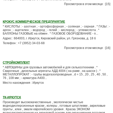
Просмотров в этом месяце : [15]
КРОКУС КОММЕРЧЕСКОЕ ПРЕДПРИЯТИЕ
* КИСЛОТЫ : - азотная ; - ортофосфорная ; - соляная ; - серная . * ГАЗЫ : -
аргон ; - ацетилен ; - водород ; - гелий ; - кислород ; - углекислота . *
БАЛЛОНЫ ГАЗОВЫЕ на обмен . * ГАЗОВОЕ ОБОРУДОВАНИЕ - п...
Адрес : 664003, г. Иркутск, Кировский район, ул. Грязнова, д. 18 б
Телефон : +7 (3952) 34-03-68
Просмотров в этом месяце : [16]
СТРОЙКОМПЛЕКТ
* АВТОШИНЫ для грузовых автомобилей и для сельхозтехники . *
Сварочные , дизельные агрегаты АДД 4004 ( на раме , на шасси ) . *
МЕТАЛЛОПРОКАТ : - трубы водогазопроводные , d = 15 , 20 , 25 , 40 , 50 ,
76 , 108 мм ; - арматура А400...
Место нахождения : Иркутск
ТК-ИРКУТСК
Производит высококачественные , экологически чистые
воднодисперсионные краски , колеры , готовые шпатлевки , акриловые
грунты , клеи , эмали европейского уровня . Краска ЭКОНОМ
воднодисперсионная на акриловой основе для окрашивания потолков ...