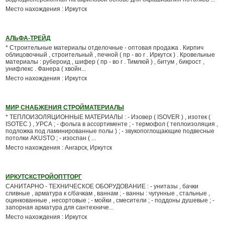
Место нахождения : Иркутск
АЛЬФА-ТРЕЙД
* Строительные материалы отделочные - оптовая продажа . Кирпич
облицовочный , строительный , печной ( пр - во г . Иркутск ) . Кровельные
материалы : рубероид , шифер ( пр - во г . Тимлюй ) , битум , бикрост ,
унифлекс . Фанера ( хвойн...
Место нахождения : Иркутск
МИР СНАБЖЕНИЯ СТРОЙМАТЕРИАЛЫ
* ТЕПЛОИЗОЛЯЦИОННЫЕ МАТЕРИАЛЫ : - Изовер ( ISOVER ) , изотек (
ISOTEC ) , УРСА ; - фольга в ассортименте ; - термофол ( теплоизоляция ,
подложка под ламинированные полы ) ; - звукопоглощающие подвесные
потолки AKUSTO ; - изоспан ( ...
Место нахождения : Ангарск, Иркутск
ИРКУТСКСТРОЙОПТТОРГ
САНИТАРНО - ТЕХНИЧЕСКОЕ ОБОРУДОВАНИЕ : - унитазы , бачки
сливные , арматура к с/бачкам , ваннам ; - ванны : чугунные , стальные ,
оцинкованные , несортовые ; - мойки , смесители ; - поддоны душевые ; -
запорная арматура для сантехниче...
Место нахождения : Иркутск