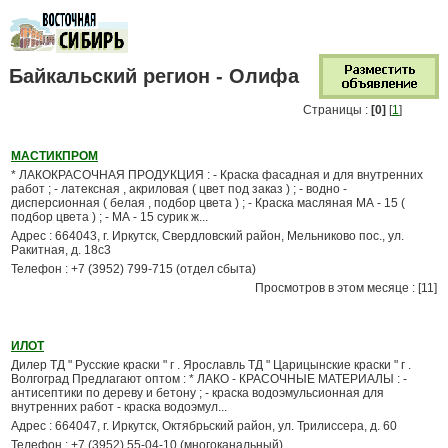
Байкальский регион - Олифа
Страницы :
[0]
[
1
]
МАСТИКПРОМ
* ЛАКОКРАСОЧНАЯ ПРОДУКЦИЯ : - Краска фасадная и для внутренних
работ ; - латексная , акриловая ( цвет под заказ ) ; - водно -
дисперсионная ( белая , подбор цвета ) ; - Краска масляная МА - 15 (
подбор цвета ) ; - МА - 15 сурик ж...
Адрес : 664043, г. Иркутск, Свердловский район, Мельниково пос., ул.
Ракитная, д. 18c3
Телефон : +7 (3952) 799-715 (отдел сбыта)
Просмотров в этом месяце : [11]
ИЛОТ
Дилер ТД " Русские краски " г . Ярославль ТД " Царицынские краски " г .
Волгоград Предлагают оптом : * ЛАКО - КРАСОЧНЫЕ МАТЕРИАЛЫ : -
антисептики по дереву и бетону ; - краска водоэмульсионная для
внутренних работ - краска водоэмул...
Адрес : 664047, г. Иркутск, Октябрьский район, ул. Трилиссера, д. 60
Телефон : +7 (3952) 55-04-10 (многоканальный)