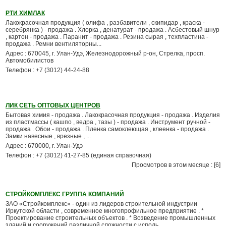
РТИ ХИМЛАК
Лакокрасочная продукция ( олифа , разбавители , скипидар , краска -
серебрянка ) - продажа . Хлорка , денатурат - продажа . Асбестовый шнур
, картон - продажа . Паранит - продажа . Резина сырая , техпластина -
продажа . Ремни вентиляторны...
Адрес : 670045, г. Улан-Удэ, Железнодорожный р-он, Стрелка, просп.
Автомобилистов
Телефон : +7 (3012) 44-24-88
ЛИК СЕТЬ ОПТОВЫХ ЦЕНТРОВ
Бытовая химия - продажа . Лакокрасочная продукция - продажа . Изделия
из пластмассы ( кашпо , ведра , тазы ) - продажа . Инструмент ручной -
продажа . Обои - продажа . Пленка самоклеющая , клеенка - продажа .
Замки навесные , врезные , ...
Адрес : 670000, г. Улан-Удэ
Телефон : +7 (3012) 41-27-85 (единая справочная)
Просмотров в этом месяце : [6]
СТРОЙКОМПЛЕКС ГРУППА КОМПАНИЙ
ЗАО «Стройкомплекс» - один из лидеров строительной индустрии
Иркутской области , современное многопрофильное предприятие . *
Проектирование строительных объектов . * Возведение промышленных
зданий и сооружений различной сложности с исполь...