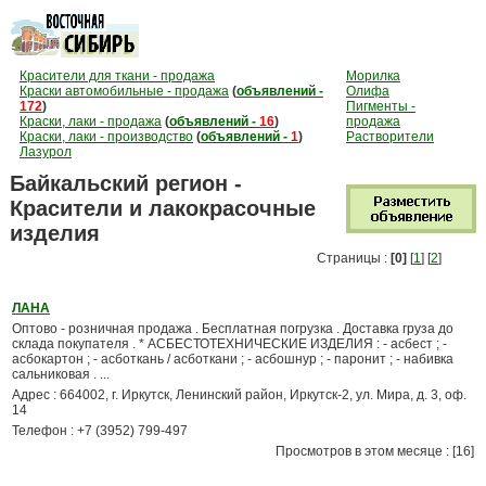
Красители для ткани - продажа
Морилка
Краски автомобильные - продажа
(
объявлений -
Олифа
172
)
Пигменты -
Краски, лаки - продажа
(
объявлений -
16
)
продажа
Краски, лаки - производство
(
объявлений -
1
)
Растворители
Лазурол
Байкальский регион -
Красители и лакокрасочные
изделия
Страницы :
[0]
[
1
] [
2
]
ЛАНА
Оптово - розничная продажа . Бесплатная погрузка . Доставка груза до
склада покупателя . * АСБЕСТОТЕХНИЧЕСКИЕ ИЗДЕЛИЯ : - асбест ; -
асбокартон ; - асботкань / асботкани ; - асбошнур ; - паронит ; - набивка
сальниковая . ...
Адрес : 664002, г. Иркутск, Ленинский район, Иркутск-2, ул. Мира, д. 3, оф.
14
Телефон : +7 (3952) 799-497
Просмотров в этом месяце : [16]