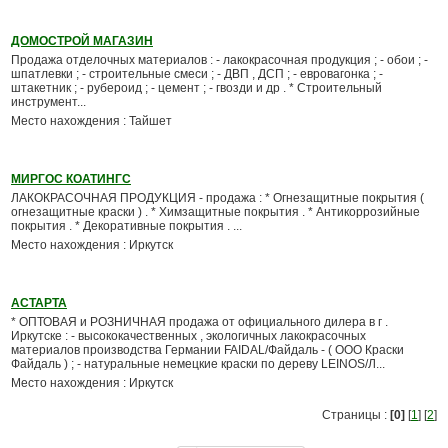
ДОМОСТРОЙ МАГАЗИН
Продажа отделочных материалов : - лакокрасочная продукция ; - обои ; -
шпатлевки ; - строительные смеси ; - ДВП , ДСП ; - евровагонка ; -
штакетник ; - рубероид ; - цемент ; - гвозди и др . * Строительный
инструмент...
Место нахождения : Тайшет
МИРГОС КОАТИНГС
ЛАКОКРАСОЧНАЯ ПРОДУКЦИЯ - продажа : * Огнезащитные покрытия (
огнезащитные краски ) . * Химзащитные покрытия . * Антикоррозийные
покрытия . * Декоративные покрытия . ...
Место нахождения : Иркутск
АСТАРТА
* ОПТОВАЯ и РОЗНИЧНАЯ продажа от официального дилера в г .
Иркутске : - высококачественных , экологичных лакокрасочных
материалов производства Германии FAIDAL/Файдаль - ( ООО Краски
Файдаль ) ; - натуральные немецкие краски по дереву LEINOS/Л...
Место нахождения : Иркутск
Страницы :
[0]
[
1
] [
2
]