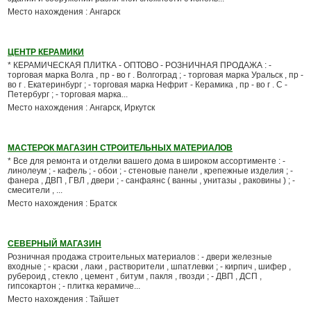
Место нахождения : Ангарск
ЦЕНТР КЕРАМИКИ
* КЕРАМИЧЕСКАЯ ПЛИТКА - ОПТОВО - РОЗНИЧНАЯ ПРОДАЖА : -
торговая марка Волга , пр - во г . Волгоград ; - торговая марка Уральск , пр -
во г . Екатеринбург ; - торговая марка Нефрит - Керамика , пр - во г . С -
Петербург ; - торговая марка...
Место нахождения : Ангарск, Иркутск
МАСТЕРОК МАГАЗИН СТРОИТЕЛЬНЫХ МАТЕРИАЛОВ
* Все для ремонта и отделки вашего дома в широком ассортименте : -
линолеум ; - кафель ; - обои ; - стеновые панели , крепежные изделия ; -
фанера , ДВП , ГВЛ , двери ; - санфаянс ( ванны , унитазы , раковины ) ; -
смесители , ...
Место нахождения : Братск
СЕВЕРНЫЙ МАГАЗИН
Розничная продажа строительных материалов : - двери железные
входные ; - краски , лаки , растворители , шпатлевки ; - кирпич , шифер ,
рубероид , стекло , цемент , битум , пакля , гвозди ; - ДВП , ДСП ,
гипсокартон ; - плитка керамиче...
Место нахождения : Тайшет