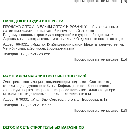
Просмотров в этом месяце : [18]
ПАЛП ДЕКОР СТУДИЯ ИНТЕРЬЕРА
ПРОДАЖА ОПТОМ , МЕЛКИМ ОПТОМ И РОЗНИЦУ : * Универсальные
латексные краски для наружной и внутренней отделки . *
Водоэмульсионные краски для наружной и внутренней отделки . *
Аэрозольные лакокрасочные материалы . * Отделочные покрытия с цве...
Адрес : 664035, г. Иркутск, Куйбышевский район, Марата предместье, ул.
Челябинская, д. 26, (корп. 2, склад-магазин)
Телефон : +7 (3952) 728-656
Просмотров в этом месяце : [15]
МАСТЕР ДОМ МАГАЗИН ООО СИБТЕХНОСТРОЙ
Электрика , вентиляция , кондиционеры под заказ . Сантехника ,
канализация , душевые кабины . Кафель , плитка облицовочная .
Линолеум , паркет , ковролин , ковровое покрытие . Жалюзи . Двери
межкомнатные , стеновые панели - пластиковые и М...
Адрес : 670000, г. Улан-Удэ, Советский р-он, ул. Борсоева, д. 13
Телефон : +7 (3012) 21-87-77
Просмотров в этом месяце : [13]
ВЕГОС М СЕТЬ СТРОИТЕЛЬНЫХ МАГАЗИНОВ