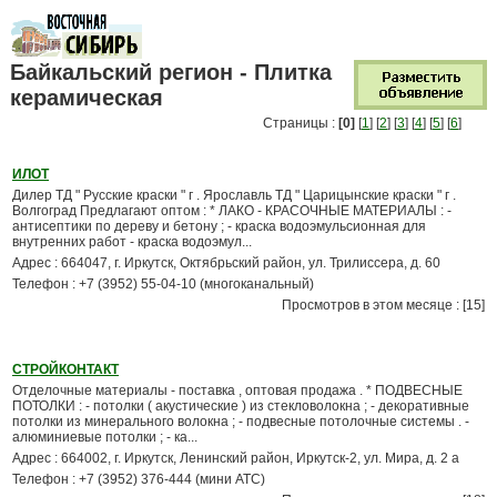
Байкальский регион - Плитка
керамическая
Страницы :
[0]
[
1
] [
2
] [
3
] [
4
] [
5
] [
6
]
ИЛОТ
Дилер ТД " Русские краски " г . Ярославль ТД " Царицынские краски " г .
Волгоград Предлагают оптом : * ЛАКО - КРАСОЧНЫЕ МАТЕРИАЛЫ : -
антисептики по дереву и бетону ; - краска водоэмульсионная для
внутренних работ - краска водоэмул...
Адрес : 664047, г. Иркутск, Октябрьский район, ул. Трилиссера, д. 60
Телефон : +7 (3952) 55-04-10 (многоканальный)
Просмотров в этом месяце : [15]
СТРОЙКОНТАКТ
Отделочные материалы - поставка , оптовая продажа . * ПОДВЕСНЫЕ
ПОТОЛКИ : - потолки ( акустические ) из стекловолокна ; - декоративные
потолки из минерального волокна ; - подвесные потолочные системы . -
алюминиевые потолки ; - ка...
Адрес : 664002, г. Иркутск, Ленинский район, Иркутск-2, ул. Мира, д. 2 а
Телефон : +7 (3952) 376-444 (мини АТС)