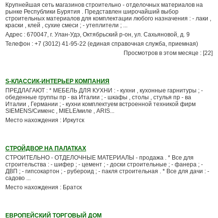
Крупнейшая сеть магазинов строительно - отделочных материалов на
рынке Республики Бурятия . Представлен широчайший выбор
строительных материалов для комплектации любого назначения : - лаки ,
краски , клей , сухие смеси ; - утеплители ; ...
Адрес : 670047, г. Улан-Удэ, Октябрьский р-он, ул. Сахьяновой, д. 9
Телефон : +7 (3012) 41-95-22 (единая справочная служба, приемная)
Просмотров в этом месяце : [22]
S-КЛАССИК-ИНТЕРЬЕР КОМПАНИЯ
ПРЕДЛАГАЮТ : * МЕБЕЛЬ ДЛЯ КУХНИ : - кухни , кухонные гарнитуры ; -
обеденные группы пр - ва Италии ; - шкафы , столы , стулья пр - ва
Италии , Германии ; - кухни комплектуем встроенной техникой фирм
SIEMENS/Сименс , MIELE/миле , ARIS...
Место нахождения : Иркутск
СТРОЙДВОР НА ПАЛАТКАХ
СТРОИТЕЛЬНО - ОТДЕЛОЧНЫЕ МАТЕРИАЛЫ - продажа . * Все для
строительства : - шифер ; - цемент ; - доски строительные ; - фанера ; -
ДВП ; - гипсокартон ; - рубероид ; - пакля строительная . * Все для дачи : -
садово ...
Место нахождения : Братск
ЕВРОПЕЙСКИЙ ТОРГОВЫЙ ДОМ