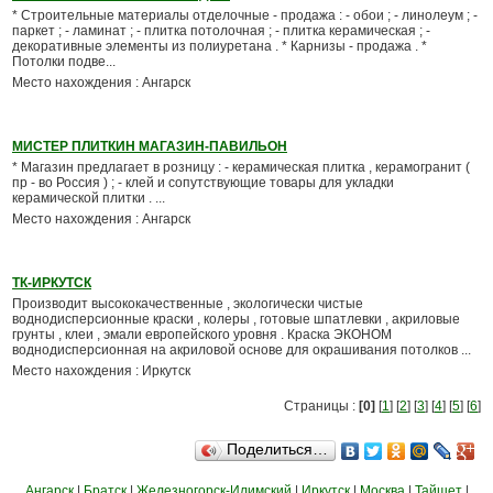
* Строительные материалы отделочные - продажа : - обои ; - линолеум ; -
паркет ; - ламинат ; - плитка потолочная ; - плитка керамическая ; -
декоративные элементы из полиуретана . * Карнизы - продажа . *
Потолки подве...
Место нахождения : Ангарск
МИСТЕР ПЛИТКИН МАГАЗИН-ПАВИЛЬОН
* Магазин предлагает в розницу : - керамическая плитка , керамогранит (
пр - во Россия ) ; - клей и сопутствующие товары для укладки
керамической плитки . ...
Место нахождения : Ангарск
ТК-ИРКУТСК
Производит высококачественные , экологически чистые
воднодисперсионные краски , колеры , готовые шпатлевки , акриловые
грунты , клеи , эмали европейского уровня . Краска ЭКОНОМ
воднодисперсионная на акриловой основе для окрашивания потолков ...
Место нахождения : Иркутск
Страницы :
[0]
[
1
] [
2
] [
3
] [
4
] [
5
] [
6
]
Поделиться…
Ангарск
|
Братск
|
Железногорск-Илимский
|
Иркутск
|
Москва
|
Тайшет
|