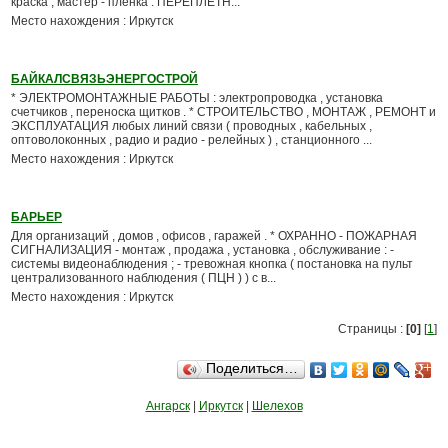
краска , мастер - пленка . ПЕРЕПЛЕТН...
Место нахождения : Иркутск
БАЙКАЛСВЯЗЬЭНЕРГОСТРОЙ
* ЭЛЕКТРОМОНТАЖНЫЕ РАБОТЫ : электропроводка , установка
счетчиков , переноска щитков . * CТРОИТЕЛЬСТВО , МОНТАЖ , РЕМОНТ и
ЭКСПЛУАТАЦИЯ любых линий связи ( проводных , кабельных ,
оптоволоконных , радио и радио - релейных ) , станционного ...
Место нахождения : Иркутск
БАРЬЕР
Для организаций , домов , офисов , гаражей . * ОХРАННО - ПОЖАРНАЯ
СИГНАЛИЗАЦИЯ - монтаж , продажа , установка , обслуживание : -
системы видеонаблюдения ; - тревожная кнопка ( постановка на пульт
централизованного наблюдения ( ПЦН ) ) с в...
Место нахождения : Иркутск
Страницы :
[0]
[
1
]
Поделиться…
Ангарск
|
Иркутск
|
Шелехов