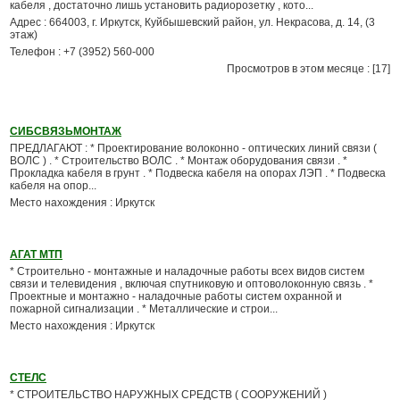
кабеля , достаточно лишь установить радиорозетку , кото...
Адрес : 664003, г. Иркутск, Куйбышевский район, ул. Некрасова, д. 14, (3
этаж)
Телефон : +7 (3952) 560-000
Просмотров в этом месяце : [17]
СИБСВЯЗЬМОНТАЖ
ПРЕДЛАГАЮТ : * Проектирование волоконно - оптических линий связи (
ВОЛС ) . * Строительство ВОЛС . * Монтаж оборудования связи . *
Прокладка кабеля в грунт . * Подвеска кабеля на опорах ЛЭП . * Подвеска
кабеля на опор...
Место нахождения : Иркутск
АГАТ МТП
* Строительно - монтажные и наладочные работы всех видов систем
связи и телевидения , включая спутниковую и оптоволоконную связь . *
Проектные и монтажно - наладочные работы систем охранной и
пожарной сигнализации . * Металлические и строи...
Место нахождения : Иркутск
СТЕЛС
* СТРОИТЕЛЬСТВО НАРУЖНЫХ СРЕДСТВ ( СООРУЖЕНИЙ )