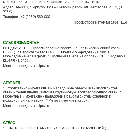
кабеля , достаточно лишь установить радиорозетку , кото...
Адрес : 664003, г. Иркутск, Куйбышевский район, ул. Некрасова, д. 14, (3
этаж)
Телефон : +7 (3952) 560-000
Просмотров в этом месяце : [16]
СИБСВЯЗЬМОНТАЖ
ПРЕДЛАГАЮТ : * Проектирование волоконно - оптических линий связи (
ВОЛС ) . * Строительство ВОЛС . * Монтаж оборудования связи . *
Прокладка кабеля в грунт . * Подвеска кабеля на опорах ЛЭП . * Подвеска
кабеля на опор...
Место нахождения : Иркутск
АГАТ МТП
* Строительно - монтажные и наладочные работы всех видов систем
связи и телевидения , включая спутниковую и оптоволоконную связь . *
Проектные и монтажно - наладочные работы систем охранной и
пожарной сигнализации . * Металлические и строи...
Место нахождения : Иркутск
СТЕЛС
* СТРОИТЕЛЬСТВО НАРУЖНЫХ СРЕДСТВ ( СООРУЖЕНИЙ )