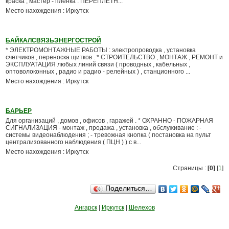
краска , мастер - пленка . ПЕРЕПЛЕТН...
Место нахождения : Иркутск
БАЙКАЛСВЯЗЬЭНЕРГОСТРОЙ
* ЭЛЕКТРОМОНТАЖНЫЕ РАБОТЫ : электропроводка , установка
счетчиков , переноска щитков . * CТРОИТЕЛЬСТВО , МОНТАЖ , РЕМОНТ и
ЭКСПЛУАТАЦИЯ любых линий связи ( проводных , кабельных ,
оптоволоконных , радио и радио - релейных ) , станционного ...
Место нахождения : Иркутск
БАРЬЕР
Для организаций , домов , офисов , гаражей . * ОХРАННО - ПОЖАРНАЯ
СИГНАЛИЗАЦИЯ - монтаж , продажа , установка , обслуживание : -
системы видеонаблюдения ; - тревожная кнопка ( постановка на пульт
централизованного наблюдения ( ПЦН ) ) с в...
Место нахождения : Иркутск
Страницы :
[0]
[
1
]
Поделиться…
Ангарск
|
Иркутск
|
Шелехов