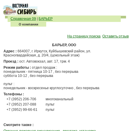
Справочная 09
|
БАРЬЕР
О компании
На страницу поиска
Оставить отзыв
БАРЬЕР, ООО
Адрес :
664007, г. Иркутск, Куйбышевский район, ул.
Красногвардейская, д. 20/4, (цокольный этаж)
Проезд :
ост. Автовокзал, авт. 17, трм. 4
Режим работы :
отдел продаж :
понедельник - пятница 10-17 , без перерыва
суббота 10-12 , без перерыва
пульт :
понедельник - воскресенье круглосуточно , без перерыва
Телефоны :
+7 (3952) 206-706
многоканальный
+7 (3952) 207-088
пульт
+7 (3952) 99-66-61
пульт
Смотрите также :