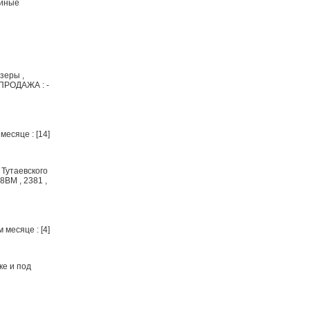
ийные
зеры ,
 ПРОДАЖА : -
месяце : [14]
Тутаевского
8ВМ , 2381 ,
 месяце : [4]
ке и под