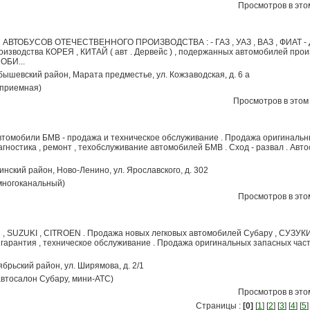
Просмотров в этом
ВТОБУСОВ ОТЕЧЕСТВЕННОГО ПРОИЗВОДСТВА : - ГАЗ , УАЗ , ВАЗ , ФИАТ - Д
одства КОРЕЯ , КИТАЙ ( авт . Дервейс ) , подержанных автомобилей прои
ОБИ...
уйбышевский район, Марата предместье, ул. Кожзаводская, д. 6 а
(приемная)
Просмотров в этом 
томобили БМВ - продажа и техническое обслуживание . Продажа оригинальн
иагностика , ремонт , техобслуживание автомобилей БМВ . Сход - развал . Авт
нинский район, Ново-Ленино, ул. Ярославского, д. 302
(многоканальный)
Просмотров в этом
 SUZUKI , CITROEN . Продажа новых легковых автомобилей Субару , СУЗУК
 гарантия , техническое обслуживание . Продажа оригинальных запасных част
тябрьский район, ул. Ширямова, д. 2/1
(автосалон Субару, мини-АТС)
Просмотров в этом
Страницы :
[0]
[
1
] [
2
] [
3
] [
4
] [
5
]