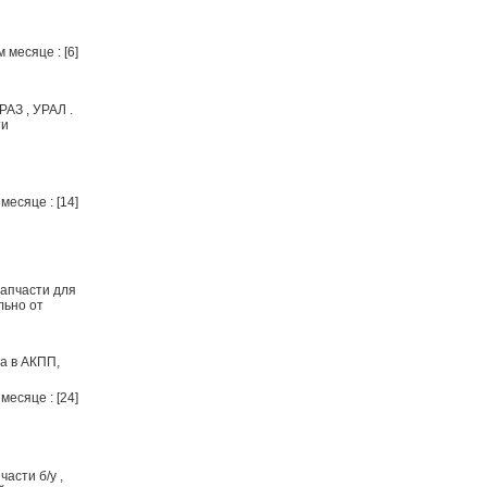
 месяце : [6]
АЗ , УРАЛ .
ти
месяце : [14]
Запчасти для
льно от
а в АКПП,
месяце : [24]
асти б/у ,