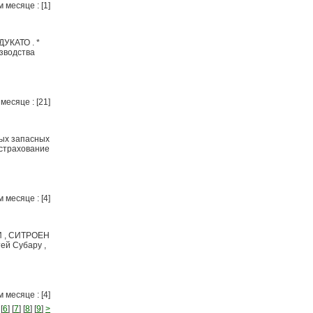
 месяце : [1]
УКАТО . *
зводства
месяце : [21]
ых запасных
острахование
 месяце : [4]
И , СИТРОЕН
ей Субару ,
 месяце : [4]
 [
6
] [
7
] [
8
] [
9
]
>