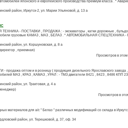
 автомобилей японского и европейского производства премиум класса . * Авар
нинский район, Иркутск-2, ул. Марии Ульяновой, д. 13 а
ИС
ЕХНИКА - ПОСТАВКИ , ПРОДАЖА : - экскаваторы , катки дорожные , бульдо
томобили грузовые КАМАЗ , МАЗ , БЕЛАЗ . * АВТОМОБИЛЬНАЯ СПЕЦТЕХНИКА -
нинский район, ул. Коршуновская, д. 8 а
(директор , приемная)
Просмотров в этом 
продажа оптом и в розницу ( продукция дизельного Ярославского завода , 
билей МАЗ , КРАЗ , КАМАЗ , УРАЛ : - ТМЗ двигатели 8421 , 8423 , 8486 КПП 23
инский район, ул. Трактовая, д. 4 а
(менеджер)
Просмотров в этом
дных материалов для а/с " Белаз " различных модификаций со склада в Иркутс
ердловский район, ул. Терешковой, д. 37, оф. 34