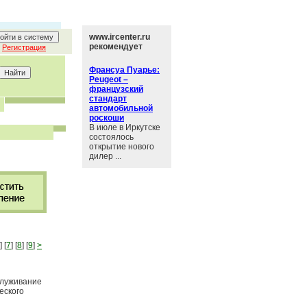
www.ircenter.ru
рекомендует
Регистрация
Франсуа Пуарье:
Peugeot –
французский
стандарт
автомобильной
роскоши
В июле в Иркутске
состоялось
открытие нового
дилер ...
] [
7
] [
8
] [
9
]
>
служивание
еского