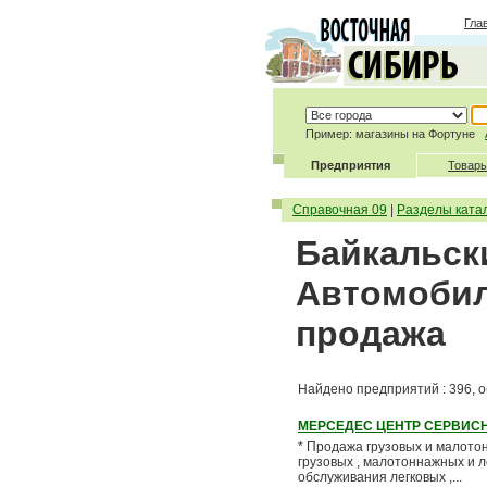
Гла
Пример: магазины на Фортуне
Предприятия
Товары
Справочная 09
|
Разделы ката
Байкальски
Автомобил
продажа
Найдено предприятий : 396, о
МЕРСЕДЕС ЦЕНТР СЕРВИСН
* Продажа грузовых и малото
грузовых , малотоннажных и 
обслуживания легковых ,...