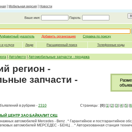
|
|
вная
Мобильная версия
Новости
Ваше имя:
Пароль:
Алфавитный указатель
Добавить организацию
Справка по поиску
 и услуги
Люди
Расширенный поиск
Телефонные коды
лога
|
Авто/мото
|
Автомобильные запчасти - продажа
й регион -
ьные запчасти -
бъявлений в рубрике -
2310
Страницы :
[0]
[
1
] [
2
] [
3
] [
4
] [
5
] [
6
ЫЙ ЦЕНТР ЗАО БАЙКАЛИТ СКЦ
ннажных автомобилей Mercedes - Benz . * Гарантийное и постгарантийное об
легковых автомобилей МЕРСЕДЕС - БЕНЦ . . * Авторизованная станция технич