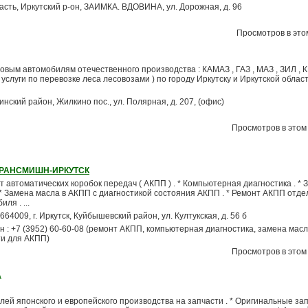
ласть, Иркутский р-он, ЗАИМКА. ВДОВИНА, ул. Дорожная, д. 96
Просмотров в этом
вым автомобилям отечественного производства : КАМАЗ , ГАЗ , МАЗ , ЗИЛ , КР
услуги по перевозке леса лесовозами ) по городу Иркутску и Иркутской облас
нинский район, Жилкино пос., ул. Полярная, д. 207, (офис)
Просмотров в этом 
ТРАНСМИШН-ИРКУТСК
т автоматических коробок передач ( АКПП ) . * Компьютерная диагностика . * 
* Замена масла в АКПП с диагностикой состояния АКПП . * Ремонт АКПП отде
ля . ...
 664009, г. Иркутск, Куйбышевский район, ул. Култукская, д. 56 б
 : +7 (3952) 60-60-08 (ремонт АКПП, компьютерная диагностика, замена масл
ти для АКПП)
Просмотров в этом 
А
лей японского и европейского производства на запчасти . * Оригинальные запч