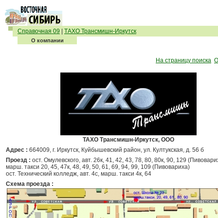
Справочная 09
|
ТАХО Трансмишн-Иркутск
О компании
На страницу поиска
О
ТАХО Трансмишн-Иркутск, ООО
Адрес :
664009, г. Иркутск, Куйбышевский район, ул. Култукская, д. 56 б
Проезд :
ост. Омулевского, авт. 26к, 41, 42, 43, 78, 80, 80к, 90, 129 (Пивоварих
марш. такси 20, 45, 47к, 48, 49, 50, 61, 69, 94, 99, 109 (Пивовариха)
ост. Технический колледж, авт. 4с, марш. такси 4к, 64
Схема проезда :