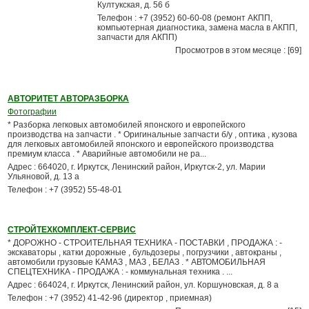
Култукская, д. 56 б
Телефон : +7 (3952) 60-60-08 (ремонт АКПП,
компьютерная диагностика, замена масла в АКПП,
запчасти для АКПП)
Просмотров в этом месяце : [69]
АВТОРИТЕТ АВТОРАЗБОРКА
Фотографии
* Разборка легковых автомобилей японского и европейского
производства на запчасти . * Оригинальные запчасти б/у , оптика , кузова
для легковых автомобилей японского и европейского производства
премиум класса . * Аварийные автомобили не ра...
Адрес : 664020, г. Иркутск, Ленинский район, Иркутск-2, ул. Марии
Ульяновой, д. 13 а
Телефон : +7 (3952) 55-48-01
СТРОЙТЕХКОМПЛЕКТ-СЕРВИС
* ДОРОЖНО - СТРОИТЕЛЬНАЯ ТЕХНИКА - ПОСТАВКИ , ПРОДАЖА : -
экскаваторы , катки дорожные , бульдозеры , погрузчики , автокраны ,
автомобили грузовые КАМАЗ , МАЗ , БЕЛАЗ . * АВТОМОБИЛЬНАЯ
СПЕЦТЕХНИКА - ПРОДАЖА : - коммунальная техника . ...
Адрес : 664024, г. Иркутск, Ленинский район, ул. Коршуновская, д. 8 а
Телефон : +7 (3952) 41-42-96 (директор , приемная)