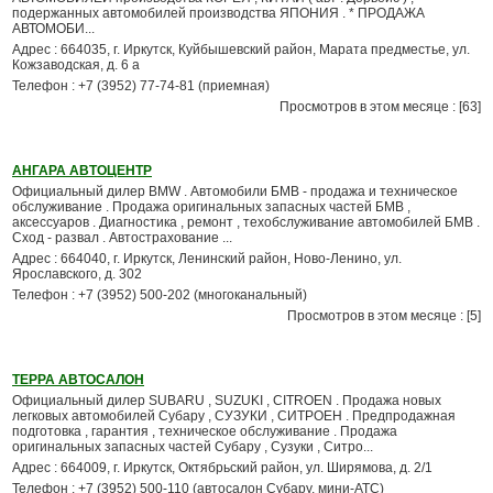
подержанных автомобилей производства ЯПОНИЯ . * ПРОДАЖА
АВТОМОБИ...
Адрес : 664035, г. Иркутск, Куйбышевский район, Марата предместье, ул.
Кожзаводская, д. 6 а
Телефон : +7 (3952) 77-74-81 (приемная)
Просмотров в этом месяце : [63]
АНГАРА АВТОЦЕНТР
Официальный дилер BMW . Автомобили БМВ - продажа и техническое
обслуживание . Продажа оригинальных запасных частей БМВ ,
аксессуаров . Диагностика , ремонт , техобслуживание автомобилей БМВ .
Сход - развал . Автострахование ...
Адрес : 664040, г. Иркутск, Ленинский район, Ново-Ленино, ул.
Ярославского, д. 302
Телефон : +7 (3952) 500-202 (многоканальный)
Просмотров в этом месяце : [5]
ТЕРРА АВТОСАЛОН
Официальный дилер SUBARU , SUZUKI , CITROEN . Продажа новых
легковых автомобилей Субару , СУЗУКИ , СИТРОЕН . Предпродажная
подготовка , гарантия , техническое обслуживание . Продажа
оригинальных запасных частей Субару , Сузуки , Ситро...
Адрес : 664009, г. Иркутск, Октябрьский район, ул. Ширямова, д. 2/1
Телефон : +7 (3952) 500-110 (автосалон Субару, мини-АТС)