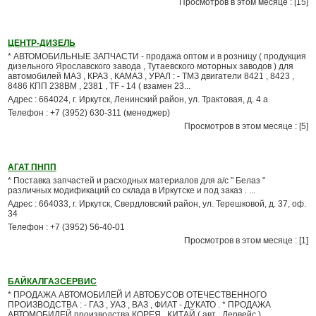
Просмотров в этом месяце : [15]
ЦЕНТР-ДИЗЕЛЬ
* АВТОМОБИЛЬНЫЕ ЗАПЧАСТИ - продажа оптом и в розницу ( продукция
дизельного Ярославского завода , Тутаевского моторных заводов ) для
автомобилей МАЗ , КРАЗ , КАМАЗ , УРАЛ : - ТМЗ двигатели 8421 , 8423 ,
8486 КПП 238ВМ , 2381 , TF - 14 ( взамен 23...
Адрес : 664024, г. Иркутск, Ленинский район, ул. Трактовая, д. 4 а
Телефон : +7 (3952) 630-311 (менеджер)
Просмотров в этом месяце : [5]
АГАТ ПНПП
* Поставка запчастей и расходных материалов для а/с " Белаз "
различных модификаций со склада в Иркутске и под заказ . ...
Адрес : 664033, г. Иркутск, Свердловский район, ул. Терешковой, д. 37, оф.
34
Телефон : +7 (3952) 56-40-01
Просмотров в этом месяце : [1]
БАЙКАЛГАЗСЕРВИС
* ПРОДАЖА АВТОМОБИЛЕЙ И АВТОБУСОВ ОТЕЧЕСТВЕННОГО
ПРОИЗВОДСТВА : - ГАЗ , УАЗ , ВАЗ , ФИАТ - ДУКАТО . * ПРОДАЖА
АВТОМОБИЛЕЙ производства КОРЕЯ , КИТАЙ ( авт . Дервейс ) ,