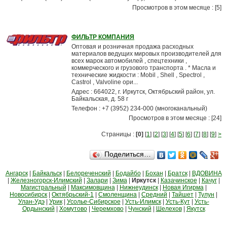
Просмотров в этом месяце : [5]
ФИЛЬТР КОМПАНИЯ
Оптовая и розничная продажа расходных
материалов ведущих мировых производителей для
всех марок автомобилей , спецтехники ,
коммерческого и грузового транспорта . * Масла и
технические жидкости : Mobil , Shell , Spectrol ,
Castrol , Valvoline ори...
Адрес : 664022, г. Иркутск, Октябрьский район, ул.
Байкальская, д. 58 г
Телефон : +7 (3952) 234-000 (многоканальный)
Просмотров в этом месяце : [24]
Страницы :
[0]
[
1
] [
2
] [
3
] [
4
] [
5
] [
6
] [
7
] [
8
] [
9
]
>
Поделиться…
Ангарск
|
Байкальск
|
Белореченский
|
Бодайбо
|
Бохан
|
Братск
|
ВДОВИНА
|
Железногорск-Илимский
|
Залари
|
Зима
|
Иркутск
|
Казачинское
|
Качуг
|
Магистральный
|
Максимовщина
|
Нижнеудинск
|
Новая Игирма
|
Новосибирск
|
Октябрьский-1
|
Смоленщина
|
Средний
|
Тайшет
|
Тулун
|
Улан-Удэ
|
Урик
|
Усолье-Сибирское
|
Усть-Илимск
|
Усть-Кут
|
Усть-
Ордынский
|
Хомутово
|
Черемхово
|
Чунский
|
Шелехов
|
Якутск