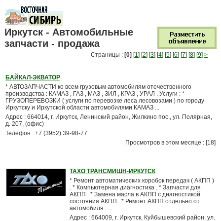
Иркутск - Автомобильные
запчасти - продажа
Страницы :
[0]
[
1
] [
2
] [
3
] [
4
] [
5
] [
6
] [
7
] [
8
] [
9
]
>
БАЙКАЛ-ЭКВАТОР
* АВТОЗАПЧАСТИ ко всем грузовым автомобилям отечественного
производства : КАМАЗ , ГАЗ , МАЗ , ЗИЛ , КРАЗ , УРАЛ . Услуги : *
ГРУЗОПЕРЕВОЗКИ ( услуги по перевозке леса лесовозами ) по городу
Иркутску и Иркутской области автомобилями КАМАЗ ...
Адрес : 664014, г. Иркутск, Ленинский район, Жилкино пос., ул. Полярная,
д. 207, (офис)
Телефон : +7 (3952) 39-98-77
Просмотров в этом месяце : [18]
ТАХО ТРАНСМИШН-ИРКУТСК
* Ремонт автоматических коробок передач ( АКПП )
. * Компьютерная диагностика . * Запчасти для
АКПП . * Замена масла в АКПП с диагностикой
состояния АКПП . * Ремонт АКПП отдельно от
автомобиля . ...
Адрес : 664009, г. Иркутск, Куйбышевский район, ул.