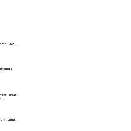
ограничен .
ейчинг (
бные танцы .
...
с и танцы .