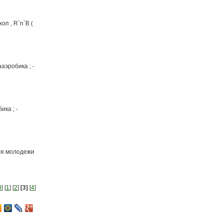
оп , R`n`B (
ааэробика ; -
ика ; -
для молодежи
0
] [
1
] [
2
]
[3]
[
4
]