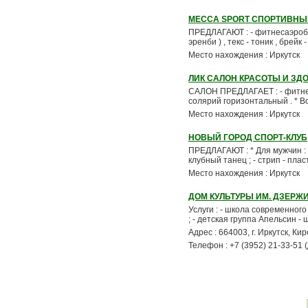
MECCA SPORT СПОРТИВНЫ
ПРЕДЛАГАЮТ : - фитнесаэробика
эренби ) , текс - тоник , брейк - д
Место нахождения : Иркутск
ЛИК САЛОН КРАСОТЫ И ЗД
САЛОН ПРЕДЛАГАЕТ : - фитнес ; 
солярий горизонтальный . * Вс
Место нахождения : Иркутск
НОВЫЙ ГОРОД СПОРТ-КЛУБ
ПРЕДЛАГАЮТ : * Для мужчин : - 
клубный танец ; - стрип - пласти
Место нахождения : Иркутск
ДОМ КУЛЬТУРЫ ИМ. ДЗЕРЖ
Услуги : - школа современного
; - детская группа Апельсин - 
Адрес : 664003, г. Иркутск, Кир
Телефон : +7 (3952) 21-33-51 