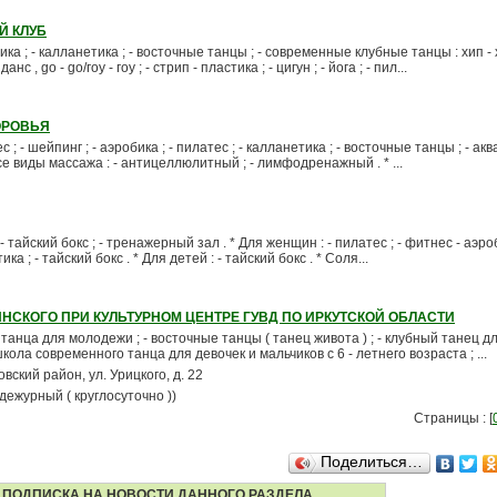
Й КЛУБ
 ; - калланетика ; - восточные танцы ; - современные клубные танцы : хип - х
анс , go - go/гоу - гоу ; - стрип - пластика ; - цигун ; - йога ; - пил...
ОРОВЬЯ
- шейпинг ; - аэробика ; - пилатес ; - калланетика ; - восточные танцы ; - акв
е виды массажа : - антицеллюлитный ; - лимфодренажный . * ...
тайский бокс ; - тренажерный зал . * Для женщин : - пилатес ; - фитнес - аэроб
ка ; - тайский бокс . * Для детей : - тайский бокс . * Соля...
ИНСКОГО ПРИ КУЛЬТУРНОМ ЦЕНТРЕ ГУВД ПО ИРКУТСКОЙ ОБЛАСТИ
 танца для молодежи ; - восточные танцы ( танец живота ) ; - клубный танец 
школа современного танца для девочек и мальчиков с 6 - летнего возраста ; ...
овский район, ул. Урицкого, д. 22
(дежурный ( круглосуточно ))
Страницы : [
Поделиться…
ПОДПИСКА НА НОВОСТИ ДАННОГО РАЗДЕЛА