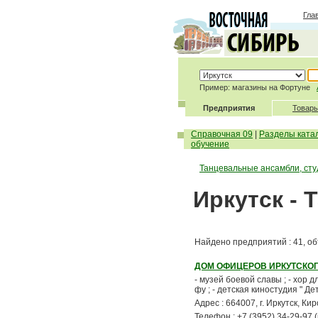
Гла
Пример: магазины на Фортуне
Предприятия
Товары
Справочная 09
|
Разделы ката
обучение
Танцевальные ансамбли, сту
Иркутск - 
Найдено предприятий : 41, об
ДОМ ОФИЦЕРОВ ИРКУТСКО
- музей боевой славы ; - хор д
фу ; - детская киностудия " Дет
Адрес : 664007, г. Иркутск, Ки
Телефон : +7 (3952) 34-29-97 