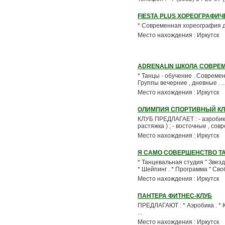
FIESTA PLUS ХОРЕОГРАФИ
* Современная хореография для 
Место нахождения : Иркутск
ADRENALIN ШКОЛА СОВРЕ
* Танцы - обучение . Совреме
Группы вечерние , дневные . ..
Место нахождения : Иркутск
ОЛИМПИЯ СПОРТИВНЫЙ КЛ
КЛУБ ПРЕДЛАГАЕТ : - аэробика 
растяжка ) ; - восточные , совр
Место нахождения : Иркутск
Я САМО СОВЕРШЕНСТВО Т
* Танцевальная студия " Звездн
* Шейпинг . * Программа " Своб
Место нахождения : Иркутск
ПАНТЕРА ФИТНЕС-КЛУБ
ПРЕДЛАГАЮТ : * Аэробика . * К
...
Место нахождения : Иркутск