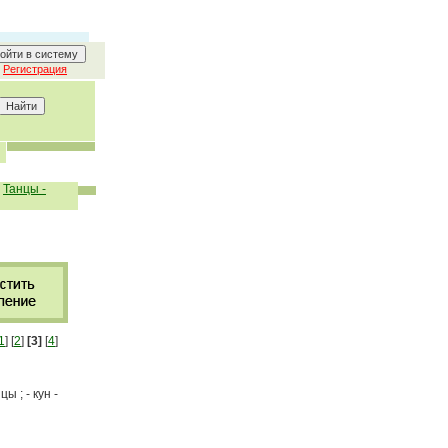
Регистрация
|
Танцы -
1
] [
2
]
[3]
[
4
]
ы ; - кун -