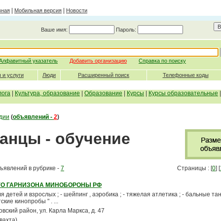
|
|
вная
Мобильная версия
Новости
Ваше имя:
Пароль:
Алфавитный указатель
Добавить организацию
Справка по поиску
 и услуги
Люди
Расширенный поиск
Телефонные коды
лога
|
Культура, образование
|
Образование
|
Курсы
|
Курсы образовательные
дии
(
объявлений -
2
)
Танцы - обучение
ъявлений в рубрике -
7
Страницы : [
0
] [
ГО ГАРНИЗОНА МИНОБОРОНЫ РФ
ля детей и взрослых ; - шейпинг , аэробика ; - тяжелая атлетика ; - бальные танц
ские кинопробы " . ...
ровский район, ул. Карла Маркса, д. 47
(вахта)