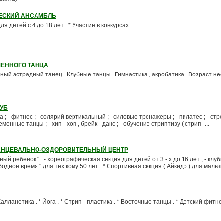
ЧЕСКИЙ АНСАМБЛЬ
детей с 4 до 18 лет . * Участие в конкурсах . ...
МЕННОГО ТАНЦА
нный эстрадный танец . Клубные танцы . Гимнастика , акробатика . Возраст не
.
УБ
; - фитнес ; - солярий вертикальный ; - силовые тренажеры ; - пилатес ; - стр
еменные танцы ; - хип - хоп , брейк - данс ; - обучение стриптизу ( стрип -...
АНЦЕВАЛЬНО-ОЗДОРОВИТЕЛЬНЫЙ ЦЕНТР
ый ребенок " : - хореографическая секция для детей от 3 - х до 16 лет ; - клу
одное время " для тех кому 50 лет . * Спортивная секция ( Айкидо ) для мальчи
алланетика . * Йога . * Стрип - пластика . * Восточные танцы . * Детский фитне