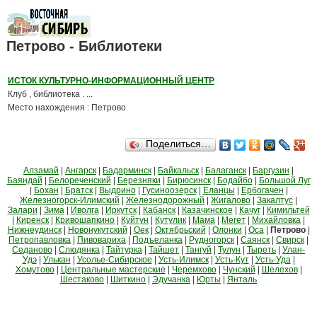
Петрово - Библиотеки
ИСТОК КУЛЬТУРНО-ИНФОРМАЦИОННЫЙ ЦЕНТР
Клуб , библиотека . ...
Место нахождения : Петрово
Поделиться…
Алзамай
|
Ангарск
|
Бадарминск
|
Байкальск
|
Балаганск
|
Баргузин
|
Баяндай
|
Белореченский
|
Березняки
|
Бирюсинск
|
Бодайбо
|
Большой Луг
|
Бохан
|
Братск
|
Выдрино
|
Гусиноозерск
|
Еланцы
|
Ербогачен
|
Железногорск-Илимский
|
Железнодорожный
|
Жигалово
|
Закалтус
|
Залари
|
Зима
|
Иволга
|
Иркутск
|
Кабанск
|
Казачинское
|
Качуг
|
Кимильтей
|
Киренск
|
Кривошапкино
|
Куйтун
|
Кутулик
|
Мама
|
Мегет
|
Михайловка
|
Нижнеудинск
|
Новонукутский
|
Оек
|
Октябрьский
|
Олонки
|
Оса
|
Петрово
|
Петропавловка
|
Пивовариха
|
Подъеланка
|
Рудногорск
|
Саянск
|
Свирск
|
Седаново
|
Слюдянка
|
Тайтурка
|
Тайшет
|
Тангуй
|
Тулун
|
Тыреть
|
Улан-
Удэ
|
Улькан
|
Усолье-Сибирское
|
Усть-Илимск
|
Усть-Кут
|
Усть-Уда
|
Хомутово
|
Центральные мастерские
|
Черемхово
|
Чунский
|
Шелехов
|
Шестаково
|
Шиткино
|
Эдучанка
|
Юрты
|
Янталь