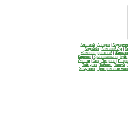
Алзамай
|
Ангарск
|
Бадарми
Бодайбо
|
Большой Луг
|
Б
Железнодорожный
|
Жигало
Киренск
|
Кривошапкино
|
Куйт
Олонки
|
Оса
|
Петрово
|
Петро
Тайтурка
|
Тайшет
|
Тангуй
|
Хомутово
|
Центральные мас