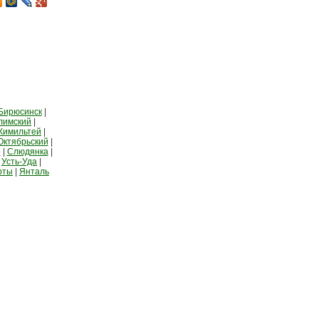
Бирюсинск
|
лимский
|
Кимильтей
|
Октябрьский
|
о
|
Слюдянка
|
|
Усть-Уда
|
рты
|
Янталь