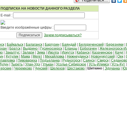
Поделиться…
ПОДПИСКА НА НОВОСТИ ДАННОГО РАЗДЕЛА
E-mail :
Введите изображённые цифры :
Зачем подписываться?
нск
|
Байкальск
|
Балаганск
|
Баргузин
|
Баяндай
|
Белореченский
|
Березняки
|
охан
|
Братск
|
Выдрино
|
Гусиноозерск
|
Еланцы
|
Ербогачен
|
Железногорск-И
во
|
Закалтус
|
Залари
|
Зима
|
Иволга
|
Иркутск
|
Кабанск
|
Казачинское
|
Качуг
|
ун
|
Кутулик
|
Мама
|
Мегет
|
Михайловка
|
Нижнеудинск
|
Новонукутский
|
Оек
|
павловка
|
Пивовариха
|
Подъеланка
|
Рудногорск
|
Саянск
|
Свирск
|
Седанов
Тулун
|
Тыреть
|
Улан-Удэ
|
Улькан
|
Усолье-Сибирское
|
Усть-Илимск
|
Усть-Кут
терские
|
Черемхово
|
Чунский
|
Шелехов
|
Шестаково
|
Шиткино
|
Эдучанка
|
Ю