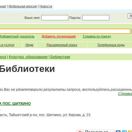
|
|
вная
Мобильная версия
Новости
Ваше имя:
Пароль:
Алфавитный указатель
Добавить организацию
Справка по поиску
 и услуги
Люди
Расширенный поиск
Телефонные коды
лога
|
Культура, образование
|
Библиотеки
 Библиотеки
ли Вас не удовлетворили результаты запроса, воспользуйтесь расширенн
Справка
А ПОС. ШИТКИНО
.
сть, Тайшетский р-он, пос. Шиткино, ул. Кирова, д. 23