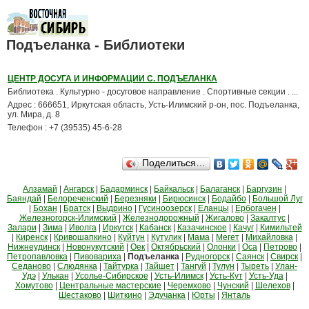
Подъеланка - Библиотеки
ЦЕНТР ДОСУГА И ИНФОРМАЦИИ С. ПОДЪЕЛАНКА
Библиотека . Культурно - досуговое направление . Спортивные секции . ...
Адрес : 666651, Иркутская область, Усть-Илимский р-он, пос. Подъеланка,
ул. Мира, д. 8
Телефон : +7 (39535) 45-6-28
Поделиться…
Алзамай
|
Ангарск
|
Бадарминск
|
Байкальск
|
Балаганск
|
Баргузин
|
Баяндай
|
Белореченский
|
Березняки
|
Бирюсинск
|
Бодайбо
|
Большой Луг
|
Бохан
|
Братск
|
Выдрино
|
Гусиноозерск
|
Еланцы
|
Ербогачен
|
Железногорск-Илимский
|
Железнодорожный
|
Жигалово
|
Закалтус
|
Залари
|
Зима
|
Иволга
|
Иркутск
|
Кабанск
|
Казачинское
|
Качуг
|
Кимильтей
|
Киренск
|
Кривошапкино
|
Куйтун
|
Кутулик
|
Мама
|
Мегет
|
Михайловка
|
Нижнеудинск
|
Новонукутский
|
Оек
|
Октябрьский
|
Олонки
|
Оса
|
Петрово
|
Петропавловка
|
Пивовариха
|
Подъеланка
|
Рудногорск
|
Саянск
|
Свирск
|
Седаново
|
Слюдянка
|
Тайтурка
|
Тайшет
|
Тангуй
|
Тулун
|
Тыреть
|
Улан-
Удэ
|
Улькан
|
Усолье-Сибирское
|
Усть-Илимск
|
Усть-Кут
|
Усть-Уда
|
Хомутово
|
Центральные мастерские
|
Черемхово
|
Чунский
|
Шелехов
|
Шестаково
|
Шиткино
|
Эдучанка
|
Юрты
|
Янталь