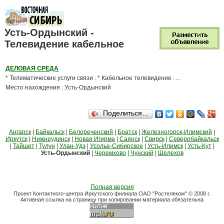
Усть-Ордынский -
Телевидение кабельное
ДЕЛОВАЯ СРЕДА
* Телематические услуги связи . * Кабельное телевидение . ...
Место нахождения : Усть-Ордынский
Поделиться…
Ангарск
|
Байкальск
|
Белореченский
|
Братск
|
Железногорск-Илимский
|
Иркутск
|
Нижнеудинск
|
Новая Игирма
|
Саянск
|
Свирск
|
Северобайкальск
|
Тайшет
|
Тулун
|
Улан-Удэ
|
Усолье-Сибирское
|
Усть-Илимск
|
Усть-Кут
|
Усть-Ордынский
|
Черемхово
|
Чунский
|
Шелехов
Полная версия
Проект Контактного-центра Иркутского филиала ОАО "Ростелеком" © 2008 г.
Активная ссылка на страницу при копировании материала обязательна