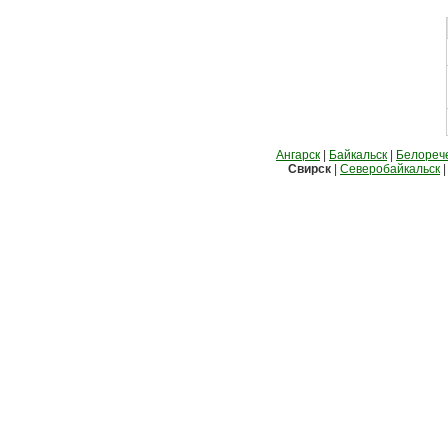
Ангарск
|
Байкальск
|
Белореч
Свирск
|
Северобайкальск