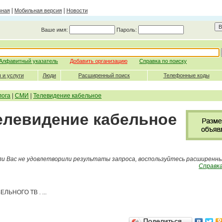
|
|
вная
Мобильная версия
Новости
Ваше имя:
Пароль:
Алфавитный указатель
Добавить организацию
Справка по поиску
 и услуги
Люди
Расширенный поиск
Телефонные коды
лога
|
СМИ
|
Телевидение кабельное
Телевидение кабельное
ли Вас не удовлетворили результаты запроса, воспользуйтесь расширенн
Справка
ЛЬНОГО ТВ . ...
Поделиться…