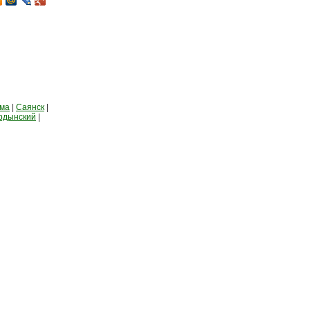
рма
|
Саянск
|
рдынский
|