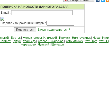
ПОДПИСКА НА НОВОСТИ ДАННОГО РАЗДЕЛА
E-mail :
Введите изображённые цифры :
Зачем подписываться?
енский
|
Братск
|
Железногорск-Илимский
|
Иркутск
|
Нижнеудинск
|
Новая Иги
|
Тайшет
|
Тулун
|
Улан-Удэ
|
Усолье-Сибирское
|
Усть-Илимск
|
Усть-Кут
|
Усть-О
Черемхово
|
Чунский
|
Шелехов