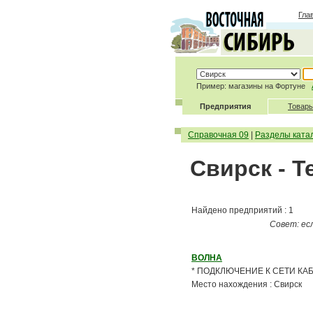
Гла
Пример: магазины на Фортуне
Предприятия
Товары
Справочная 09
|
Разделы ката
Свирск - 
Найдено предприятий : 1
Совет: ес
ВОЛНА
* ПОДКЛЮЧЕНИЕ К СЕТИ КАБЕ
Место нахождения : Свирск