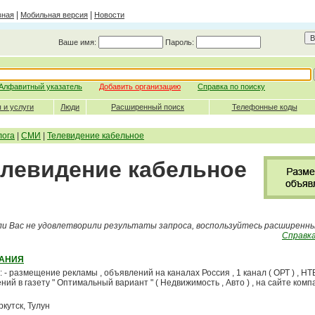
|
|
вная
Мобильная версия
Новости
Ваше имя:
Пароль:
Алфавитный указатель
Добавить организацию
Справка по поиску
 и услуги
Люди
Расширенный поиск
Телефонные коды
лога
|
СМИ
|
Телевидение кабельное
елевидение кабельное
ли Вас не удовлетворили результаты запроса, воспользуйтесь расширенн
Справка
ПАНИЯ
- размещение рекламы , объявлений на каналах Россия , 1 канал ( ОРТ ) , НТВ 
й в газету " Оптимальный вариант " ( Недвижимость , Авто ) , на сайте комп
кутск, Тулун