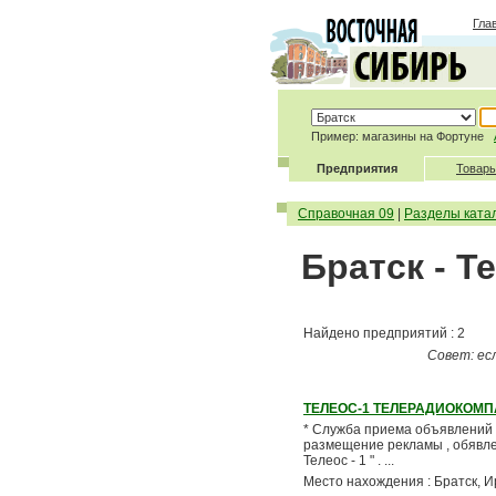
Гла
Пример: магазины на Фортуне
Предприятия
Товары
Справочная 09
|
Разделы ката
Братск - Т
Найдено предприятий : 2
Совет: ес
ТЕЛЕОС-1 ТЕЛЕРАДИОКОМ
* Служба приема объявлений : 
размещение рекламы , обявлени
Телеос - 1 " . ...
Место нахождения : Братск, Ир