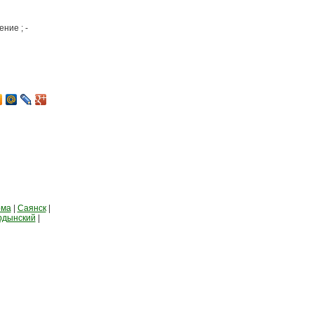
ние ; -
рма
|
Саянск
|
рдынский
|