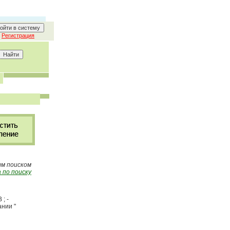
Регистрация
ым поиском
 по поиску
; -
ании "