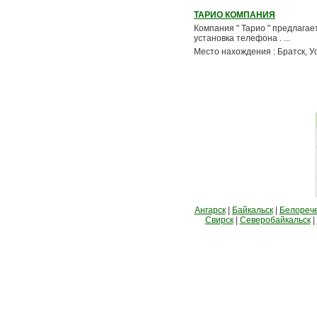
ТАРИО КОМПАНИЯ
Компания " Тарио " предлагает
установка телефона . ...
Место нахождения : Братск, У
Ангарск
|
Байкальск
|
Белореч
Свирск
|
Северобайкальск
|