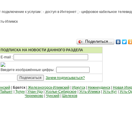
 подключение к услугам : - доступ в Интернет ; - цифровое кабельное телевиде
сть-Илимск
Поделиться…
ПОДПИСКА НА НОВОСТИ ДАННОГО РАЗДЕЛА
E-mail :
Введите изображённые цифры :
Зачем подписываться?
енский
|
Братск
|
Железногорск-Илимский
|
Иркутск
|
Нижнеудинск
|
Новая Иги
Тайшет
|
Тулун
|
Улан-Удэ
|
Усолье-Сибирское
|
Усть-Илимск
|
Усть-Кут
|
Усть-О
Черемхово
|
Чунский
|
Шелехов