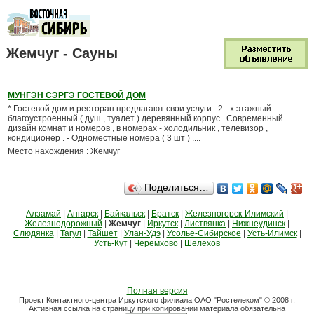
Жемчуг - Сауны
МУНГЭН СЭРГЭ ГОСТЕВОЙ ДОМ
* Гостевой дом и ресторан предлагают свои услуги : 2 - х этажный
благоустроенный ( душ , туалет ) деревянный корпус . Современный
дизайн комнат и номеров , в номерах - холодильник , телевизор ,
кондиционер . - Одноместные номера ( 3 шт ) ....
Место нахождения : Жемчуг
Поделиться…
Алзамай
|
Ангарск
|
Байкальск
|
Братск
|
Железногорск-Илимский
|
Железнодорожный
|
Жемчуг
|
Иркутск
|
Листвянка
|
Нижнеудинск
|
Слюдянка
|
Тагул
|
Тайшет
|
Улан-Удэ
|
Усолье-Сибирское
|
Усть-Илимск
|
Усть-Кут
|
Черемхово
|
Шелехов
Полная версия
Проект Контактного-центра Иркутского филиала ОАО "Ростелеком" © 2008 г.
Активная ссылка на страницу при копировании материала обязательна