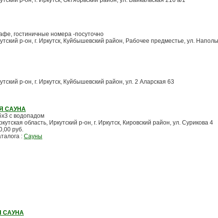
утский р-он, г. Иркутск, Октябрьский район, ул. Байкальская 216 а/1
кафе, гостиничные номера -посуточно
кутский р-он, г. Иркутск, Куйбышевский район, Рабочее предместье, ул. Напол
утский р-он, г. Иркутск, Куйбышевский район, ул. 2 Аларская 63
Я САУНА
6х3 с водопадом
ркутская область, Иркутский р-он, г. Иркутск, Кировский район, ул. Сурикова 4
0,00 руб.
аталога :
Сауны
Я САУНА