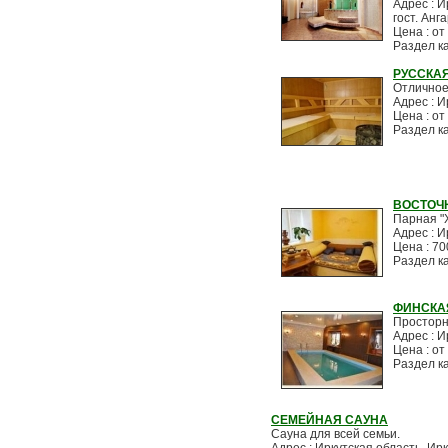
Адрес : И
гост. Анг
Цена : от 
Раздел к
РУССКА
Отличное
Адрес : И
Цена : от 
Раздел к
ВОСТОЧ
Парная "
Адрес : И
Цена : 700
Раздел к
ФИНСКА
Просторн
Адрес : И
Цена : от 
Раздел к
СЕМЕЙНАЯ САУНА
Сауна для всей семьи.