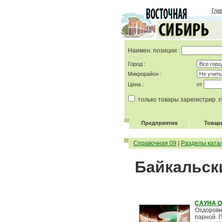
Гла
Наимен. позиции :
Город :
Микрорайон :
Цена :
от
только товары зарегистрир.
Предприятия
Товар
Справочная 09
|
Разделы ката
Байкальск
САУНА 
Оздорови
парной. П