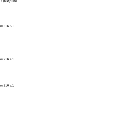
 7 (в здании
ая 216 а/1
ая 216 а/1
ая 216 а/1