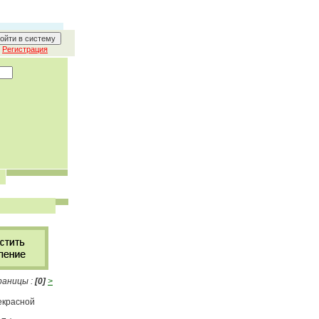
Регистрация
аницы :
[0]
>
екрасной