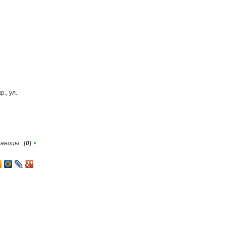
., ул.
аницы :
[0]
>