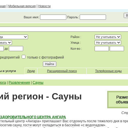
|
|
вная
Мобильная версия
Новости
Ваше имя:
Пароль:
Район :
Улица :
до
Кол-во :
 предприятий
только с фотографией
ы и услуги
Люди
Расширенный поиск
Телефонные коды
лога
|
Развлечения
|
Сауны
ий регион - Сауны
Стр
ОЗДОРОВИТЕЛЬНОГО ЦЕНТРА АНГАРА
тельный центр «Ангара» приглашает Вас отдохнуть после тяжелого дня в пр
осетив сауну, гости могут охладиться в бассейне «с водопадом».