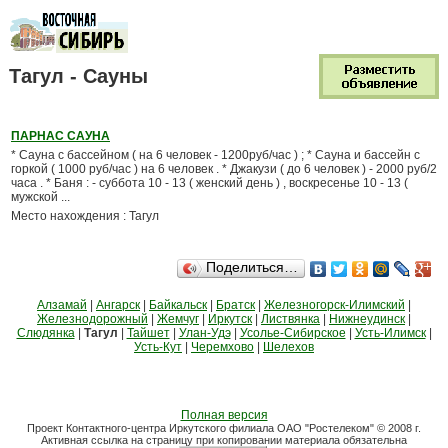
Тагул - Сауны
ПАРНАС САУНА
* Сауна с бассейном ( на 6 человек - 1200руб/час ) ; * Сауна и бассейн с
горкой ( 1000 руб/час ) на 6 человек . * Джакузи ( до 6 человек ) - 2000 руб/2
часа . * Баня : - суббота 10 - 13 ( женский день ) , воскресенье 10 - 13 (
мужской ...
Место нахождения : Тагул
Поделиться…
Алзамай
|
Ангарск
|
Байкальск
|
Братск
|
Железногорск-Илимский
|
Железнодорожный
|
Жемчуг
|
Иркутск
|
Листвянка
|
Нижнеудинск
|
Слюдянка
|
Тагул
|
Тайшет
|
Улан-Удэ
|
Усолье-Сибирское
|
Усть-Илимск
|
Усть-Кут
|
Черемхово
|
Шелехов
Полная версия
Проект Контактного-центра Иркутского филиала ОАО "Ростелеком" © 2008 г.
Активная ссылка на страницу при копировании материала обязательна