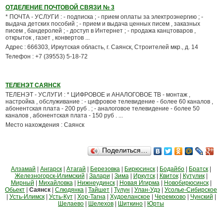
ОТДЕЛЕНИЕ ПОЧТОВОЙ СВЯЗИ № 3
* ПОЧТА - УСЛУГИ : - подписка ; - прием оплаты за электроэнергию ; -
выдача детских пособий ; - прием и выдача ценных писем , заказных
писем , бандеролей ; - доступ в Интернет ; - продажа канцтоваров ,
открыток , газет , конвертов ...
Адрес : 666303, Иркутская область, г. Саянск, Строителей мкр., д. 14
Телефон : +7 (39553) 5-18-72
ТЕЛЕНЭТ САЯНСК
ТЕЛЕНЭТ - УСЛУГИ : * ЦИФРОВОЕ и АНАЛОГОВОЕ ТВ - монтаж ,
настройка , обслуживание : - цифровое телевидение - более 60 каналов ,
абонентская плата - 200 руб . ; - аналоговое телевидение - более 50
каналов , абонентская плата - 150 руб . ...
Место нахождения : Саянск
Поделиться…
Алзамай
|
Ангарск
|
Атагай
|
Березовка
|
Бирюсинск
|
Бодайбо
|
Братск
|
Железногорск-Илимский
|
Залари
|
Зима
|
Иркутск
|
Квиток
|
Кутулик
|
Мирный
|
Михайловка
|
Нижнеудинск
|
Новая Игирма
|
Новобирюсинск
|
Обьект
|
Саянск
|
Слюдянка
|
Тайшет
|
Тулун
|
Улан-Удэ
|
Усолье-Сибирское
|
Усть-Илимск
|
Усть-Кут
|
Хор-Тагна
|
Худоеланское
|
Черемхово
|
Чунский
|
Шелаево
|
Шелехов
|
Шиткино
|
Юрты