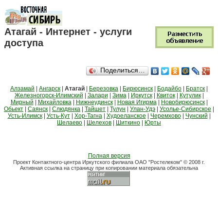
Атагай - Интернет - услуги
доступа
Поделиться…
Алзамай
|
Ангарск
|
Атагай
|
Березовка
|
Бирюсинск
|
Бодайбо
|
Братск
|
Железногорск-Илимский
|
Залари
|
Зима
|
Иркутск
|
Квиток
|
Кутулик
|
Мирный
|
Михайловка
|
Нижнеудинск
|
Новая Игирма
|
Новобирюсинск
|
Обьект
|
Саянск
|
Слюдянка
|
Тайшет
|
Тулун
|
Улан-Удэ
|
Усолье-Сибирское
|
Усть-Илимск
|
Усть-Кут
|
Хор-Тагна
|
Худоеланское
|
Черемхово
|
Чунский
|
Шелаево
|
Шелехов
|
Шиткино
|
Юрты
Полная версия
Проект Контактного-центра Иркутского филиала ОАО "Ростелеком" © 2008 г.
Активная ссылка на страницу при копировании материала обязательна