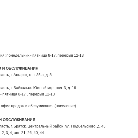
я: понедельник - пятница 8-17, перерыв 12-13
Ж И ОБСЛУЖИВАНИЯ
ласть,
г. Ангарск
,
квл. 85 а, д. 8
ласть,
г. Байкальск
,
Южный мкр., квл. 3, д. 16
- пятница 8-17 , перерыв 12-13
офис продаж и обслуживания (население)
 И ОБСЛУЖИВАНИЯ
ласть,
г. Братск
, Центральный район,
ул. Подбельского, д. 43
 2, 3, 4, авт. 21, 26, 40, 44