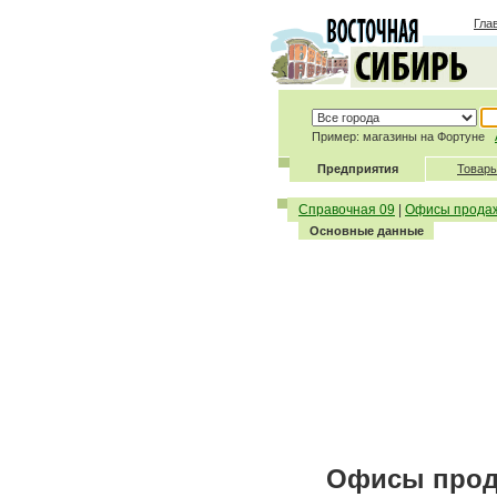
Гла
Пример: магазины на Фортуне
Предприятия
Товары
Справочная 09
|
Офисы продаж
Основные данные
Офисы прода