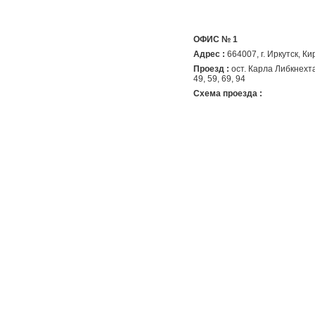
ОФИС № 1
Адрес :
664007
,
г. Иркутск
, К
Проезд :
ост. Карла Либкнехта (
49, 59, 69, 94
Схема проезда :