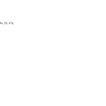
к, 20, 47к,