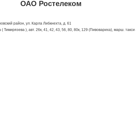
ОАО Ростелеком
ировский район,
ул. Карла Либкнехта, д. 61
 Тимирязева ), авт. 26к, 41, 42, 43, 56, 80, 80к, 129 (Пивовариха), марш. такси 4