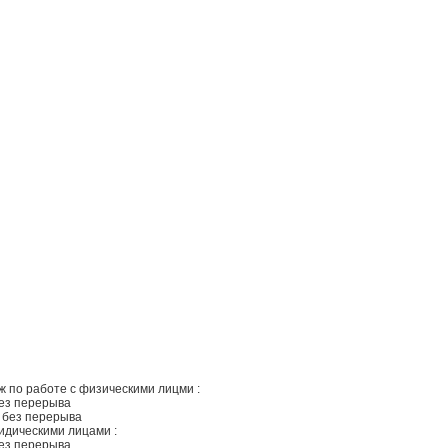
 по работе с физическими лицми :
без перерыва
, без перерыва
идическими лицами :
без перерыва