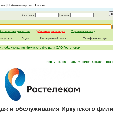
|
|
вная
Мобильная версия
Новости
Ваше имя:
Пароль:
Алфавитный указатель
Добавить организацию
Справка по поиску
 и услуги
Люди
Расширенный поиск
Телефонные коды
 и обслуживания Иркутского филиала ОАО Ростелеком
Вернуться на страницу поиска
Оставить отзы
ж и обслуживания Иркутского фил