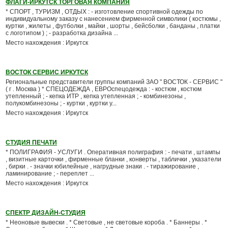
ФЛАГИ-ИРКУТСК ТОРГОВАЯ КОМПАНИЯ
* СПОРТ , ТУРИЗМ , ОТДЫХ : - изготовление спортивной одежды по
индивидуальному заказу с нанесением фирменной символики ( костюмы ,
куртки , жилеты , футболки , майки , шорты , бейсболки , банданы , платки
с логотипом ) ; - разработка дизайна ...
Место нахождения : Иркутск
ВОСТОК СЕРВИС ИРКУТСК
Региональные представители группы компаний ЗАО " ВОСТОК - СЕРВИС "
( г . Москва ) * СПЕЦОДЕЖДА , ЕВРОспецодежда : - костюм , костюм
утепленный ; - кепка ИТР , кепка утепленная ; - комбинезоны ,
полукомбинезоны ; - куртки , куртки у...
Место нахождения : Иркутск
СТУДИЯ ПЕЧАТИ
* ПОЛИГРАФИЯ - УСЛУГИ . Оперативная полиграфия : - печати , штампы
, визитные карточки , фирменные бланки , конверты , таблички , указатели
, бирки . - значки юбилейные , нагрудные знаки . - тиражирование ,
ламинирование ; - переплет ...
Место нахождения : Иркутск
СПЕКТР ДИЗАЙН-СТУДИЯ
* Неоновые вывески . * Световые , не световые короба . * Баннеры . *