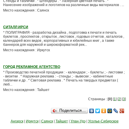
Стенды и таблички . * Штендеры . * Лазерная цветная печать . *
Нанесение изображений и логотипов на различные виды материалов . ...
Место нахождения : Саянск
СИТАЛЛ ИРСИ
* ПОЛИГРАФИЯ - разработка дизайна , подготовка к печати и печать
буклетов , проспектов , открыток , листовок , годовых отчетов , каталогов ,
календарей всех видов , корпоративных и юбилейных книг , а также
баннеров для наружной и широкоформатной рек...
Место нахождения : Иркутск
ГОРОД РЕКЛАМНОЕ АГЕНТСТВО
* Производство печатной продукции : - календари ; - буклеты ; - листовки ;
- визитки . * Наружная реклама : - стенды ; - вывески ; - кабинетные
таблички и др . * Световая реклама . * Печать на твердых предметах (
люб...
Место нахождения : Тайшет
Страницы :
[0]
[
1
] [
2
] [
3
]
Поделиться…
Ангарск
|
Иркутск
|
Саянск
|
Тайшет
|
Улан-Удэ
|
Усолье-Сибирское