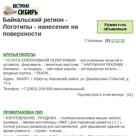
Байкальский регион -
Логотипы - нанесение на
поверхности
Страницы :
[0]
[
1
] [
2
] [
3
]
БРАТЬЯ ПИЛОТЫ
* УСЛУГИ ОПЕРАТИВНОЙ ПОЛИГРАФИИ : - изготовление печатей и
штампов , факсимиле ; - визитные карточки . * НАРУЖНАЯ РЕКЛАМА : -
баннеры ; - штендеры ; - световые короба ; - интерьерная печать ; -
входные группы . * РЕКЛА...
Адрес : 664007, г. Иркутск, Кировский район, ул. Декабрьских Событий, д.
74 а
Телефон : +7 (3952) 209-909 (многоканальный)
Просмотров в этом месяце : [11]
ПРОМУПАКОВКА ПКП
* ИЗГОТОВЛЕНИЕ , ПРОДАЖА : - полипропиленовые мешки любого
размера ; - мягкие контейнеры ( МКР ) для перевозки цемента ( 1 т ) ; -
пологи разных размеров для автомобилей , для укрывания зданий на
время ремонта ; - стрейч - пленка ; ...