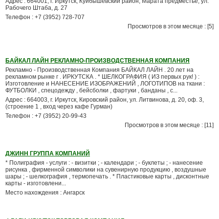
Адрес : 664001, г. Иркутск, Куйбышевский район, Марата предместье, ул.
Рабочего Штаба, д. 27
Телефон : +7 (3952) 728-707
Просмотров в этом месяце : [5]
БАЙКАЛ ЛАЙН РЕКЛАМНО-ПРОИЗВОДСТВЕННАЯ КОМПАНИЯ
Рекламно - Производственная Компания БАЙКАЛ ЛАЙН . 20 лет на
рекламном рынке г . ИРКУТСКА . * ШЕЛКОГРАФИЯ ( ИЗ первых рук! ) :
Изготовление и НАНЕСЕНИЕ ИЗОБРАЖЕНИЙ , ЛОГОТИПОВ на ткани :
ФУТБОЛКИ , спецодежду , бейсболки , фартуки , банданы , с...
Адрес : 664003, г. Иркутск, Кировский район, ул. Литвинова, д. 20, оф. 3,
(строение 1 , вход через кафе Гурман)
Телефон : +7 (3952) 20-99-43
Просмотров в этом месяце : [11]
ДЖИНН ГРУППА КОМПАНИЙ
* Полиграфия - услуги : - визитки ; - календари ; - буклеты ; - нанесение
рисунка , фирменной символики на сувенирную продукцию , воздушные
шары ; - шелкография , термопечать . * Пластиковые карты , дисконтные
карты - изготовлени...
Место нахождения : Ангарск