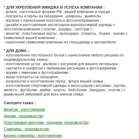
* ДЛЯ УКРЕПЛЕНИЯ ИМИДЖА И УСПЕХА КОМПАНИИ :
- флаги , настольные флажки РФ , вашей компании и города ;
- портреты и гербы на габардине , шевроны , вымпелы ;
- жалюзи с нанесением логотипа и фотоизображения ;
- дизайн и изготовление акссесуаров корпоративной одежды с
логотипом компании ( платки , шарфы , галстуки ) ;
- визитки , пластиковые карты , календари , плакаты , боджи , значки с
символикой вашей компании ;
- нанесение символики компании на спецодежду и автомобили .
* ДЛЯ ДОМА :
- изготовление постельного белья с нанесением любого рисунка по
индивидуальному заказу ;
- изготовление штор , жалюзи с рисунком для вашего интерьера ;
- скатерти и салфетки с любимыми рисунками и фотографиями ;
- кружки с именами и фотографиями ;
- ваши портреты на габардине ;
- разработка и изготовление герба , флага вашей семьи ;
- изготовление спортивной одежды и аксессуаров ( костюмы , куртки ,
жилеты , футболки , майки , шорты , бейсболки , банданы , платки ) с
фамильной эмблемой для всех членов семьи .
Смотрите также :
Визитки - изготовление
Значки - производство
Пластиковые карточки - продажа, производство
Сувениры - производство
Бизнес-сувениры - изготовление