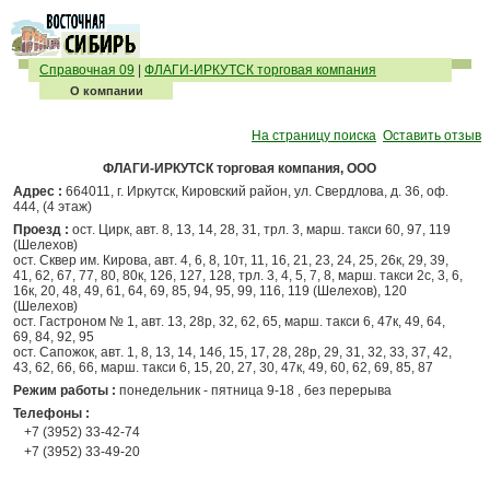
Справочная 09
|
ФЛАГИ-ИРКУТСК торговая компания
О компании
На страницу поиска
Оставить отзыв
ФЛАГИ-ИРКУТСК торговая компания, ООО
Адрес :
664011, г. Иркутск, Кировский район, ул. Свердлова, д. 36, оф.
444, (4 этаж)
Проезд :
ост. Цирк, авт. 8, 13, 14, 28, 31, трл. 3, марш. такси 60, 97, 119
(Шелехов)
ост. Сквер им. Кирова, авт. 4, 6, 8, 10т, 11, 16, 21, 23, 24, 25, 26к, 29, 39,
41, 62, 67, 77, 80, 80к, 126, 127, 128, трл. 3, 4, 5, 7, 8, марш. такси 2с, 3, 6,
16к, 20, 48, 49, 61, 64, 69, 85, 94, 95, 99, 116, 119 (Шелехов), 120
(Шелехов)
ост. Гастроном № 1, авт. 13, 28р, 32, 62, 65, марш. такси 6, 47к, 49, 64,
69, 84, 92, 95
ост. Сапожок, авт. 1, 8, 13, 14, 14б, 15, 17, 28, 28р, 29, 31, 32, 33, 37, 42,
43, 62, 66, 66, марш. такси 6, 15, 20, 27, 30, 47к, 49, 60, 62, 69, 85, 87
Режим работы :
понедельник - пятница 9-18 , без перерыва
Телефоны :
+7 (3952) 33-42-74
+7 (3952) 33-49-20