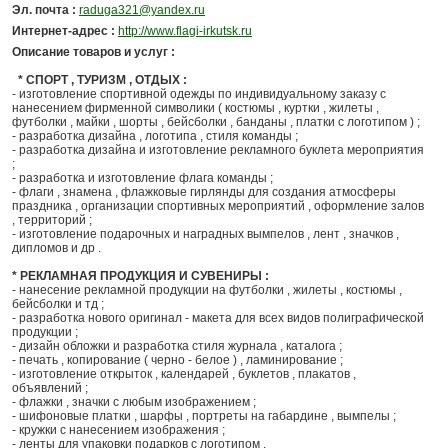
Эл. почта :
raduga321@yandex.ru
Интернет-адрес :
http://www.flagi-irkutsk.ru
Описание товаров и услуг :
* СПОРТ , ТУРИЗМ , ОТДЫХ :
- изготовление спортивной одежды по индивидуальному заказу с
нанесением фирменной символики ( костюмы , куртки , жилеты ,
футболки , майки , шорты , бейсболки , банданы , платки с логотипом ) ;
- разработка дизайна , логотипа , стиля команды ;
- разработка дизайна и изготовление рекламного буклета мероприятия
;
- разработка и изготовление флага команды ;
- флаги , знамена , флажковые гирлянды для создания атмосферы
праздника , организации спортивных мероприятий , оформление залов
, территорий ;
- изготовление подарочных и наградных вымпелов , лент , значков ,
дипломов и др .
* РЕКЛАМНАЯ ПРОДУКЦИЯ И СУВЕНИРЫ :
- нанесение рекламной продукции на футболки , жилеты , костюмы ,
бейсболки и тд ;
- разработка нового оригинал - макета для всех видов полиграфической
продукции ;
- дизайн обложки и разработка стиля журнала , каталога ;
- печать , копирование ( черно - белое ) , ламинирование ;
- изготовление открыток , календарей , буклетов , плакатов ,
объявлений ;
- флажки , значки с любым изображением ;
- шифоновые платки , шарфы , портреты на габардине , вымпелы ;
- кружки с нанесением изображения ;
- ленты для упаковки подарков с логотипом .