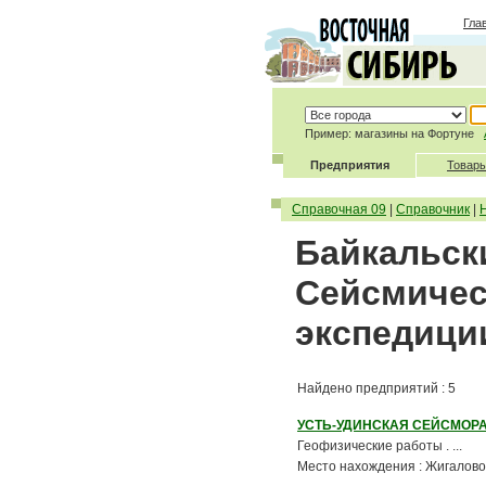
Гла
Пример: магазины на Фортуне
Предприятия
Товары
Справочная 09
|
Справочник
|
Байкальски
Сейсмичес
экспедици
Найдено предприятий : 5
УСТЬ-УДИНСКАЯ СЕЙСМОР
Геофизические работы . ...
Место нахождения : Жигалово