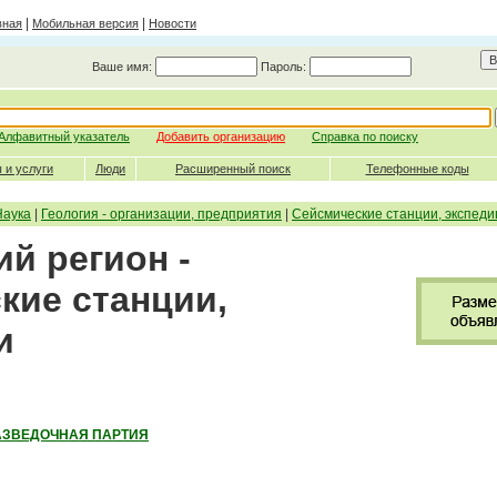
|
|
вная
Мобильная версия
Новости
Ваше имя:
Пароль:
Алфавитный указатель
Добавить организацию
Справка по поиску
 и услуги
Люди
Расширенный поиск
Телефонные коды
Наука
|
Геология - организации, предприятия
|
Сейсмические станции, экспеди
й регион -
кие станции,
и
АЗВЕДОЧНАЯ ПАРТИЯ